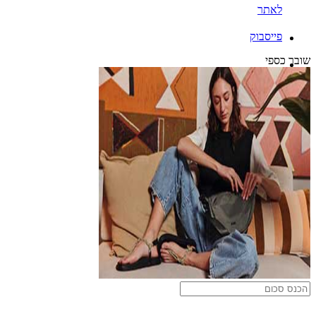
לאתר
פייסבוק
שובר כספי