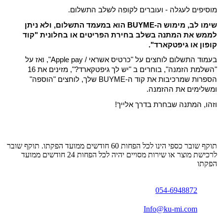
מוסיפים לעגלה - ועוברים לקופה לשלב התשלום.
שימו לב, מימוש ה-BUYME הוא במעמד התשלום, ולא ניתן
לממש את המתנה בשלב בחירת הפריטים או בחלונית "קוד
קופון או גיפטקארד".
בעמוד התשלום לוחצים על "כרטיס אשראי / Apple pay", ואז על
"השלמת הזמנה", בוחרים ב "יש לך גיפטקארד?", מזינים את 16
הספרות שמרכיבות את קוד ה-BUYME שלך, לוחצים "הוספה"
ומשלימים את ההזמנה.
וזהו, המתנה שבחרת בדרך אלייך!
תוקף שובר כספי הינו לכל הפחות 60 חודשים ממועד הפקתו. תוקף שובר
לרכישת מוצר או שירות מסויים יהיה לכל הפחות 24 חודשים ממועד
הפקתו
054-6948872
Info@ku-mi.com