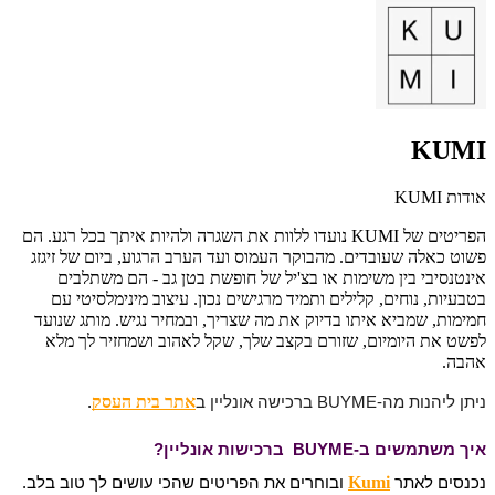
KUMI
אודות KUMI
הפריטים של KUMI נועדו ללוות את השגרה ולהיות איתך בכל רגע. הם
פשוט כאלה שעובדים. מהבוקר העמוס ועד הערב הרגוע, ביום של זיגזג
אינטנסיבי בין משימות או בצ'יל של חופשת בטן גב - הם משתלבים
בטבעיות, נוחים, קלילים ותמיד מרגישים נכון. עיצוב מינימלסיטי עם
חמימות, שמביא איתו בדיוק את מה שצריך, ובמחיר נגיש. מותג שנועד
לפשט את היומיום, שזורם בקצב שלך, שקל לאהוב ושמחזיר לך מלא
אהבה.
אתר בית העסק
ניתן ליהנות מה-BUYME ברכישה אונליין ב
.
איך משתמשים ב-BUYME ברכישות אונליין?
Kumi
נכנסים לאתר
ובוחרים את הפריטים שהכי עושים לך טוב בלב.