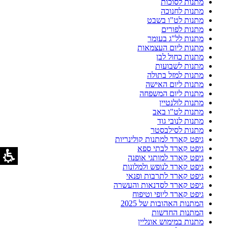
מתנות לסוכות
מתנות לחנוכה
מתנות לט"ו בשבט
מתנות לפורים
מתנות לל"ג בעומר
מתנות ליום העצמאות
מתנות כחול לבן
מתנות לשבועות
מתנות למזל בתולה
מתנות ליום האישה
מתנות ליום המשפחה
מתנות לולנטיין
מתנות לט"ו באב
מתנות לנובי גוד
מתנות לסילבסטר
גיפט קארד למתנות קולינריות
גיפט קארד לבתי ספא
גיפט קארד למותגי אופנה
גיפט קארד לנופש ולמלונות
גיפט קארד לתרבות ופנאי
גיפט קארד לסדנאות והעשרה
גיפט קארד ליופי וטיפוח
המתנות האהובות של 2025
המתנות החדשות
מתנות במימוש אונליין