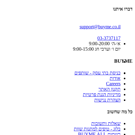
דברו איתנו
support@buyme.co.il
03-3737117
א׳-ה׳ 9:00-20:00
יום ו׳ וערבי חג 9:00-15:00
BUYME
כניסת בתי עסק - שותפים
אודות
Careers
תקנון האתר
מדיניות הגנת פרטיות
הצהרת נגישות
כל מה שחשוב
שאלות ותשובות
בלוג - טיפים למתנות שוות
רשתות BUYME ALL