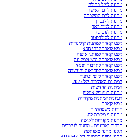
מתנות למזל בתולה
מתנות ליום האישה
מתנות ליום המשפחה
מתנות לולנטיין
מתנות לט"ו באב
מתנות לנובי גוד
מתנות לסילבסטר
גיפט קארד למתנות קולינריות
גיפט קארד לבתי ספא
גיפט קארד למותגי אופנה
גיפט קארד לנופש ולמלונות
גיפט קארד לתרבות ופנאי
גיפט קארד לסדנאות והעשרה
גיפט קארד ליופי וטיפוח
המתנות האהובות של 2025
המתנות החדשות
מתנות במימוש אונליין
רעיונות למתנות מקוריות
גיפט קארד
חוויות משפחתיות
מתנות מומלצות לחג
מתנות מקוריות לאישה
חברות וארגונים - מתנות לעובדים
תקנון מתנה משותפת
תקנון נסייני המתנות של BUYME