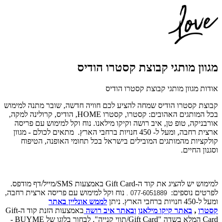
מגוון מותגי קבוצת קסטרו הודיס
אודות מגוון מותגי קבוצת קסטרו הודיס
קבוצת קסטרו הודיס שמחה להציע לכם חוויה חדשה, שובר מתנה למימוש
בכל המותגים האהובים:
קסטרו, קסטרו
HOME
, הודיס, קרולינה למקה,
אורבניקה, טופ טן, איב רושה וקיקו מילאנו.
נוח וקל למימוש עם פריסה
ארצית רחבה, ומעל ל- 450 חנויות ברחבי הארץ.
מתאים לכולם - מגוון
קולקציות מהמותגים המובילים בישראל בכל תחומי האופנה, הטיפוח
וסגנון החיים.
למימוש יש להציג את קוד ה-Gift Card באמצעות SMS/מייל/דף מודפס.
לפרטים נוספים:
נוח וקל למימוש עם פריסה ארצית רחבה,
077-6051889 .
ומעל ל-450 חנויות ברחבי הארץ. ניתן
לממש אונליין באתר
קסטרו
,
באתר קיקו מילאנו
ו
באתר איב רושה
באמצעות הזנת קוד ה-Gift
Card המלא בשדה "Gift Card/תווי קנייה". לבחור בלוגו של BUYME -