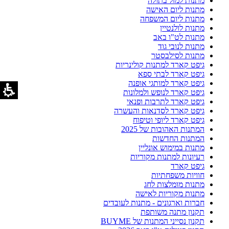
מתנות למזל בתולה
מתנות ליום האישה
מתנות ליום המשפחה
מתנות לולנטיין
מתנות לט"ו באב
מתנות לנובי גוד
מתנות לסילבסטר
גיפט קארד למתנות קולינריות
גיפט קארד לבתי ספא
גיפט קארד למותגי אופנה
גיפט קארד לנופש ולמלונות
גיפט קארד לתרבות ופנאי
גיפט קארד לסדנאות והעשרה
גיפט קארד ליופי וטיפוח
המתנות האהובות של 2025
המתנות החדשות
מתנות במימוש אונליין
רעיונות למתנות מקוריות
גיפט קארד
חוויות משפחתיות
מתנות מומלצות לחג
מתנות מקוריות לאישה
חברות וארגונים - מתנות לעובדים
תקנון מתנה משותפת
תקנון נסייני המתנות של BUYME