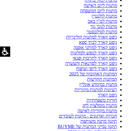
מתנות למזל בתולה
מתנות ליום האישה
מתנות ליום המשפחה
מתנות לולנטיין
מתנות לט"ו באב
מתנות לנובי גוד
מתנות לסילבסטר
גיפט קארד למתנות קולינריות
גיפט קארד לבתי ספא
גיפט קארד למותגי אופנה
גיפט קארד לנופש ולמלונות
גיפט קארד לתרבות ופנאי
גיפט קארד לסדנאות והעשרה
גיפט קארד ליופי וטיפוח
המתנות האהובות של 2025
המתנות החדשות
מתנות במימוש אונליין
רעיונות למתנות מקוריות
גיפט קארד
חוויות משפחתיות
מתנות מומלצות לחג
מתנות מקוריות לאישה
חברות וארגונים - מתנות לעובדים
תקנון מתנה משותפת
תקנון נסייני המתנות של BUYME