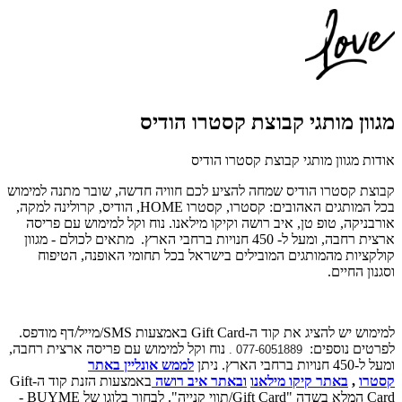
מגוון מותגי קבוצת קסטרו הודיס
אודות מגוון מותגי קבוצת קסטרו הודיס
קבוצת קסטרו הודיס שמחה להציע לכם חוויה חדשה, שובר מתנה למימוש
בכל המותגים האהובים:
קסטרו, קסטרו
HOME
, הודיס, קרולינה למקה,
אורבניקה, טופ טן, איב רושה וקיקו מילאנו.
נוח וקל למימוש עם פריסה
ארצית רחבה, ומעל ל- 450 חנויות ברחבי הארץ.
מתאים לכולם - מגוון
קולקציות מהמותגים המובילים בישראל בכל תחומי האופנה, הטיפוח
וסגנון החיים.
למימוש יש להציג את קוד ה-Gift Card באמצעות SMS/מייל/דף מודפס.
לפרטים נוספים:
נוח וקל למימוש עם פריסה ארצית רחבה,
077-6051889 .
ומעל ל-450 חנויות ברחבי הארץ. ניתן
לממש אונליין באתר
קסטרו
,
באתר קיקו מילאנו
ו
באתר איב רושה
באמצעות הזנת קוד ה-Gift
Card המלא בשדה "Gift Card/תווי קנייה". לבחור בלוגו של BUYME -