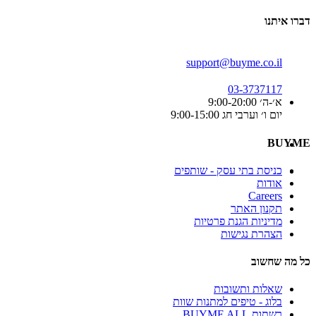
דברו איתנו
support@buyme.co.il
03-3737117
א׳-ה׳ 9:00-20:00
יום ו׳ וערבי חג 9:00-15:00
BUYME
כניסת בתי עסק - שותפים
אודות
Careers
תקנון האתר
מדיניות הגנת פרטיות
הצהרת נגישות
כל מה שחשוב
שאלות ותשובות
בלוג - טיפים למתנות שוות
רשתות BUYME ALL