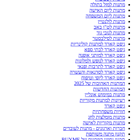
מתנות למזל בתולה
מתנות ליום האישה
מתנות ליום המשפחה
מתנות לולנטיין
מתנות לט"ו באב
מתנות לנובי גוד
מתנות לסילבסטר
גיפט קארד למתנות קולינריות
גיפט קארד לבתי ספא
גיפט קארד למותגי אופנה
גיפט קארד לנופש ולמלונות
גיפט קארד לתרבות ופנאי
גיפט קארד לסדנאות והעשרה
גיפט קארד ליופי וטיפוח
המתנות האהובות של 2025
המתנות החדשות
מתנות במימוש אונליין
רעיונות למתנות מקוריות
גיפט קארד
חוויות משפחתיות
מתנות מומלצות לחג
מתנות מקוריות לאישה
חברות וארגונים - מתנות לעובדים
תקנון מתנה משותפת
תקנון נסייני המתנות של BUYME