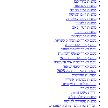
מתנות כחול לבן
מתנות לשבועות
מתנות למזל בתולה
מתנות ליום האישה
מתנות ליום המשפחה
מתנות לולנטיין
מתנות לט"ו באב
מתנות לנובי גוד
מתנות לסילבסטר
גיפט קארד למתנות קולינריות
גיפט קארד לבתי ספא
גיפט קארד למותגי אופנה
גיפט קארד לנופש ולמלונות
גיפט קארד לתרבות ופנאי
גיפט קארד לסדנאות והעשרה
גיפט קארד ליופי וטיפוח
המתנות האהובות של 2025
המתנות החדשות
מתנות במימוש אונליין
רעיונות למתנות מקוריות
גיפט קארד
חוויות משפחתיות
מתנות מומלצות לחג
מתנות מקוריות לאישה
חברות וארגונים - מתנות לעובדים