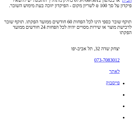
הבית
או בטלפון 073-708-3012 כחלק מתהליך ההזמנה יש להשאיר
פיקדון על סך 100 ₪ לשריון מקום - הפיקדון יזוכה בעת מימוש השובר.
תוקף שובר כספי הינו לכל הפחות 60 חודשים ממועד הפקתו. תוקף שובר
לרכישת מוצר או שירות מסויים יהיה לכל הפחות 24 חודשים ממועד
הפקתו
יצחק שדה 32, תל אביב-יפו
073-7083012
לאתר
פייסבוק