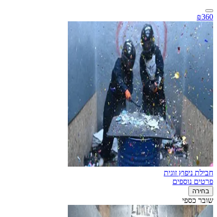
₪360
חבילת ניפוץ זוגית
פרטים נוספים
בחירה
שובר כספי