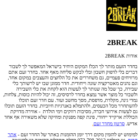
2BREAK
אודות 2BREAK
בחדר הזעם מותר לך הכל! המקום היחיד בישראל המאפשר לך לשבור
דברים בלי לדפוק חשבון ובלי לבקש סליחה מאף אחד. בחדר זעם אתם
מרוויחים פעמיים, גם משחררים את כל הלחצים והעצבים במקום אחד,
וגם נהנים מאטרקציה שונה וייחודית. חדר ממוגן שבו יש לרשותך כלי
שבירה, כך שכל מה שנותר לך לעשות הוא לקחת את כלי השבירה
ולשבור כל מוצר אשר נמצא בחדר לרסיסים, זה יכול להיות כוסות, צלחות,
גמדי גינה, מקלדת, מדפסת, מסך מחשב ועוד. עם חדר זעם תוכלו
להשתחרר מכל הכעסים, ולהתמלא באנרגיות חיוביות. בחדר הזעם תוכלו
גם לעשות אירועי חברה, מסיבות רווקים וימי הולדת - אווירה מדויקת
הכוללת ארקייד ייחודי, פינת קפה מפנקת ומוזיקה שלא משאירה אף אחד
אדיש.
סרטון מחדר זעם
.
למימוש יש להזמין מקום דרך יומן ההזמנות באתר של החדר זעם -
אתר