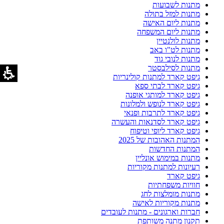
מתנות לשבועות
מתנות למזל בתולה
מתנות ליום האישה
מתנות ליום המשפחה
מתנות לולנטיין
מתנות לט"ו באב
מתנות לנובי גוד
מתנות לסילבסטר
גיפט קארד למתנות קולינריות
גיפט קארד לבתי ספא
גיפט קארד למותגי אופנה
גיפט קארד לנופש ולמלונות
גיפט קארד לתרבות ופנאי
גיפט קארד לסדנאות והעשרה
גיפט קארד ליופי וטיפוח
המתנות האהובות של 2025
המתנות החדשות
מתנות במימוש אונליין
רעיונות למתנות מקוריות
גיפט קארד
חוויות משפחתיות
מתנות מומלצות לחג
מתנות מקוריות לאישה
חברות וארגונים - מתנות לעובדים
תקנון מתנה משותפת