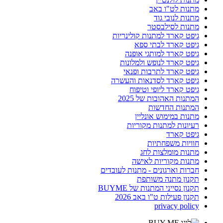
מתנות לט"ו באב
מתנות לנובי גוד
מתנות לסילבסטר
גיפט קארד למתנות קולינריות
גיפט קארד לבתי ספא
גיפט קארד למותגי אופנה
גיפט קארד לנופש ולמלונות
גיפט קארד לתרבות ופנאי
גיפט קארד לסדנאות והעשרה
גיפט קארד ליופי וטיפוח
המתנות האהובות של 2025
המתנות החדשות
מתנות במימוש אונליין
רעיונות למתנות מקוריות
גיפט קארד
חוויות משפחתיות
מתנות מומלצות לחג
מתנות מקוריות לאישה
חברות וארגונים - מתנות לעובדים
תקנון מתנה משותפת
תקנון נסייני המתנות של BUYME
תקנון פעילות ט"ו באב 2026
privacy policy