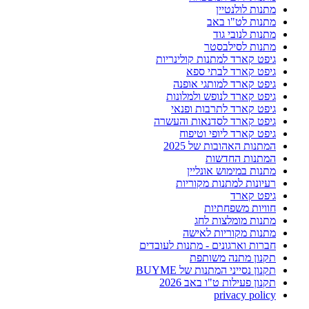
מתנות לולנטיין
מתנות לט"ו באב
מתנות לנובי גוד
מתנות לסילבסטר
גיפט קארד למתנות קולינריות
גיפט קארד לבתי ספא
גיפט קארד למותגי אופנה
גיפט קארד לנופש ולמלונות
גיפט קארד לתרבות ופנאי
גיפט קארד לסדנאות והעשרה
גיפט קארד ליופי וטיפוח
המתנות האהובות של 2025
המתנות החדשות
מתנות במימוש אונליין
רעיונות למתנות מקוריות
גיפט קארד
חוויות משפחתיות
מתנות מומלצות לחג
מתנות מקוריות לאישה
חברות וארגונים - מתנות לעובדים
תקנון מתנה משותפת
תקנון נסייני המתנות של BUYME
תקנון פעילות ט"ו באב 2026
privacy policy