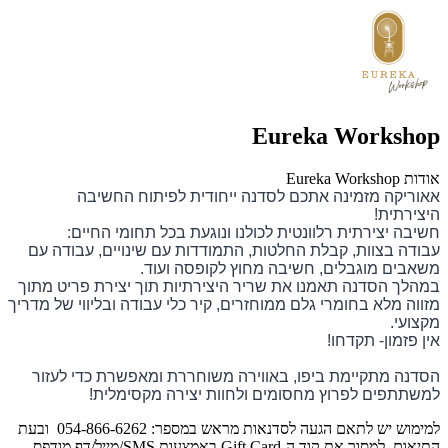
Eureka Workshop
אודות Eureka Workshop
אאוריקה מזמינה אתכם לסדנה ייחודית לפיתוח החשיבה
היצירתית!
חשיבה יצירתית רלוונטית לכולנו ונוגעת בכל תחומי החיים:
עבודה בצוות, קבלת החלטות, התמודדות עם שינויים, עבודה עם
משאבים מוגבלים, חשיבה מחוץ לקופסה ועוד.
במהלך הסדנה תאמנו את שריר היצירתיות תוך יצירת פריט מתוך
מזווה מלא בחומרי גלם ממוחזרים, קיר כלי עבודה ובליווי של מדריך
מקצועי.
אין פזמון- תקדחו!
הסדנה מתקיימת ביפו, באווירה משוחררת ומאפשרת כדי לעזור
למשתתפים לפרוץ מחסומים ולחוות יצירה מקסימלית!
למימוש יש לתאם הגעה לסדנאות מראש במספר: 054-866-6262 ובעת
התיאום, למסור את קוד ה-Gift Card באמצעות SMS/מייל/דף מודפס.