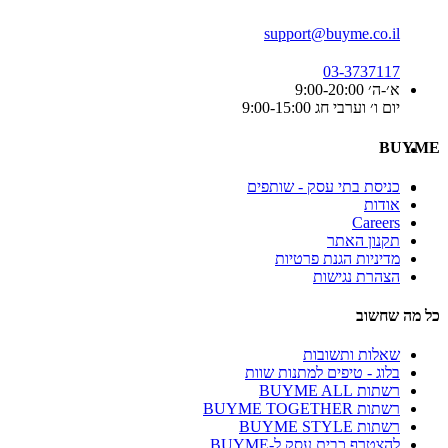
support@buyme.co.il
03-3737117
א׳-ה׳ 9:00-20:00
יום ו׳ וערבי חג 9:00-15:00
BUYME
כניסת בתי עסק - שותפים
אודות
Careers
תקנון האתר
מדיניות הגנת פרטיות
הצהרת נגישות
כל מה שחשוב
שאלות ותשובות
בלוג - טיפים למתנות שוות
רשתות BUYME ALL
רשתות BUYME TOGETHER
רשתות BUYME STYLE
להצטרף כבית עסק ל-BUYME