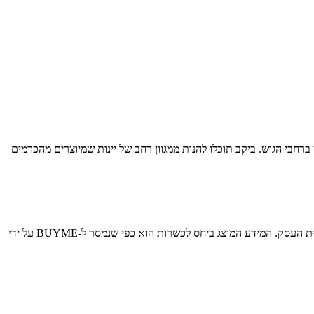
ברחבי הגוש. ביקב תוכלו להנות ממגוון רחב של יינות שמיוצרים מהכרמים
למימוש יש להציג את קוד ה-Gift Card באמצעות SMS/מייל/דף מודפס. לפרטים נוספים: 0508911136. יש לבדוק את דרגת הכשרות ואת תוקפה מול בית העסק. המידע המוצג ביחס לכשרות הוא כפי שנמסר ל-BUYME על ידי