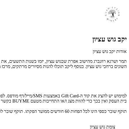
יקב גוש עציון
אודות יקב גוש עציון
תמר ושרגא רוזנברג מהישוב אפרת שבגוש עציון, יזמו בשנות התשעים, את חי
השונים ברחבי גוש עציון. בנוסף ליקב תוכלו להנות מסיורים מרתקים, מרכז
בית העסק ואין בכך כדי להוות מצג ו/או התחייבות מטעם BUYME בקשר לקיום הכשרות ו/או דרגת הכשרות הקיימת.
תוקף שובר כספי הינו לכל הפחות 60 חודשים ממועד הפקתו. תוקף שובר לרכישת מוצר או שירות מסויים יהיה לכל הפחות 24 חודשים ממועד הפקתו
צומת גוש עציון