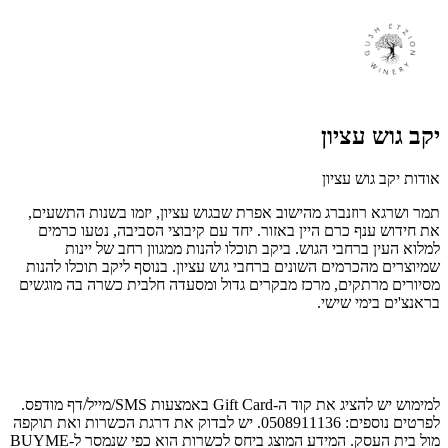
יקב גוש עציון
אודות יקב גוש עציון
תמר ושרגא רוזנברג מהישוב אפרת שבגוש עציון, יזמו בשנות התשעים,
את חידוש ענף כרם היין באזור. יחד עם קיבוצי הסביבה, נטעו כרמים
למלוא העין ברחבי הגוש. ביקב תוכלו להנות ממגוון רחב של יינות
שמיוצרים מהכרמים השונים ברחבי גוש עציון. בנוסף ליקב תוכלו להנות
מסיורים מרתקים, מרכז מבקרים גדול ומסעדה חלבית כשרה בה מוגשים
בראנצ'ים בימי שישי.
למימוש יש להציג את קוד ה-Gift Card באמצעות SMS/מייל/דף מודפס.
לפרטים נוספים: 0508911136. יש לבדוק את דרגת הכשרות ואת תוקפה
מול בית העסק. המידע המוצג ביחס לכשרות הוא כפי שנמסר ל-BUYME