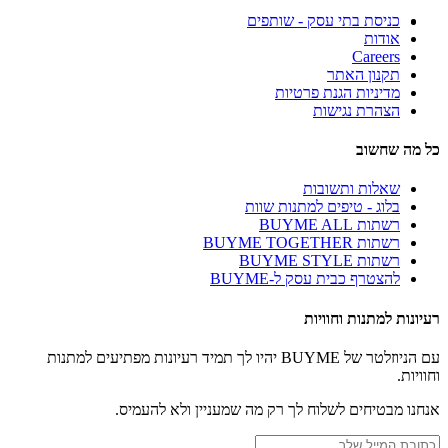
כניסת בתי עסק - שותפים
אודות
Careers
תקנון האתר
מדיניות הגנת פרטיות
הצהרת נגישות
כל מה שחשוב
שאלות ותשובות
בלוג - טיפים למתנות שוות
רשתות BUYME ALL
רשתות BUYME TOGETHER
רשתות BUYME STYLE
להצטרף כבית עסק ל-BUYME
רעיונות למתנות וחוויות
עם הניוזלטר של BUYME יהיו לך תמיד רעיונות מפתיעים למתנות
וחוויות.
אנחנו מבטיחים לשלוח לך רק מה שמעניין ולא להעמיס.