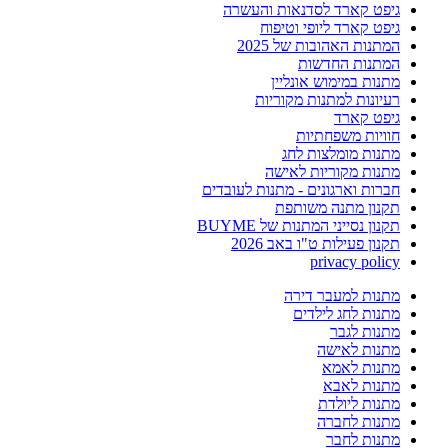
גיפט קארד לסדנאות והעשרה
גיפט קארד ליופי וטיפוח
המתנות האהובות של 2025
המתנות החדשות
מתנות במימוש אונליין
רעיונות למתנות מקוריות
גיפט קארד
חוויות משפחתיות
מתנות מומלצות לחג
מתנות מקוריות לאישה
חברות וארגונים - מתנות לעובדים
תקנון מתנה משותפת
תקנון נסייני המתנות של BUYME
תקנון פעילות ט"ו באב 2026
privacy policy
מתנות למעבר דירה
מתנות לחג לילדים
מתנות לגבר
מתנות לאישה
מתנות לאמא
מתנות לאבא
מתנות ליולדת
מתנות לחברה
מתנות לחבר