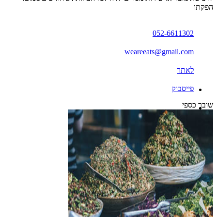
הפקתו
052-6611302
weareeats@gmail.com
לאתר
פייסבוק
שובר כספי