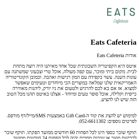
Eats Cafeteria
אודות Eats Cafeteria
איטס היא הקפיטריה השכונתית שכל אחד מאיתנו היה רוצה מתחת
לבית. מקום ביתי ומוכר, עם קפה מעולה, אוכל טרי וצבעוני שמשתנה עם
עונות השנה. עשוי בקפידה עם המון רגישות ואהבה. וכמובן הקונדיטוריה
האמריקאית שלנו שמלאה במוצרים הכי מיוחדים וטעימים שאפשר
למצוא. אז אם בא לכם להרגיש ולטעום את ניו יורק, ליהנות מאווירה
כייפית וקלילה, אוכל סופר טעים ומיוחד - אצלנו באיטס תהנו מכל הטוב
הזה שיש לנו להציע.
למימוש יש להציג את קוד ה-Gift Card באמצעות SMS/מייל/דף מודפס.
לפרטים נוספים: 052-6611302.
תוקף שובר כספי הינו לכל הפחות 60 חודשים ממועד הפקתו. תוקף שובר
לרכישת מוצר או שירות מסויים יהיה לכל הפחות 24 חודשים ממועד