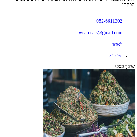
הפקתו
052-6611302
weareeats@gmail.com
לאתר
פייסבוק
שובר כספי