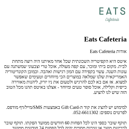
Eats Cafeteria
אודות Eats Cafeteria
איטס היא הקפיטריה השכונתית שכל אחד מאיתנו היה רוצה מתחת
לבית. מקום ביתי ומוכר, עם קפה מעולה, אוכל טרי וצבעוני שמשתנה עם
עונות השנה. עשוי בקפידה עם המון רגישות ואהבה. וכמובן הקונדיטוריה
האמריקאית שלנו שמלאה במוצרים הכי מיוחדים וטעימים שאפשר
למצוא. אז אם בא לכם להרגיש ולטעום את ניו יורק, ליהנות מאווירה
כייפית וקלילה, אוכל סופר טעים ומיוחד - אצלנו באיטס תהנו מכל הטוב
הזה שיש לנו להציע.
למימוש יש להציג את קוד ה-Gift Card באמצעות SMS/מייל/דף מודפס.
לפרטים נוספים: 052-6611302.
תוקף שובר כספי הינו לכל הפחות 60 חודשים ממועד הפקתו. תוקף שובר
לרכישת מוצר או שירות מסויים יהיה לכל הפחות 24 חודשים ממועד