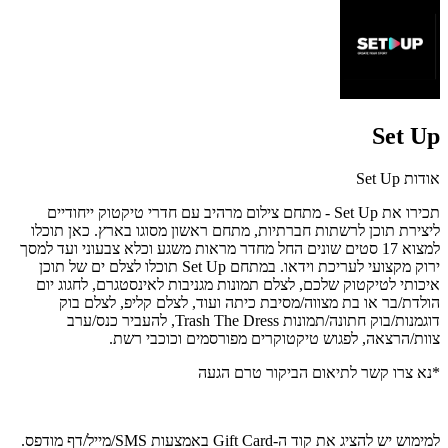
Set Up
אודות Set Up
תכירו את Set Up - מתחם צילום מרהיב עם חדרי טיקטוק ייחודיים
ליצירת תוכן לרשתות חברתיות, מתחם ראשון מסוגו בארץ. כאן תוכלו
למצוא 17 סטים שונים החל מחדר מראות משגע וכלא צבעוני ועד למסך
ירוק מקצועי לעריכת וידאו. במתחם Set Up תוכלו לצלם ים של תוכן
איכותי לטיקטוק שלכם, לצלם תמונות מגניבות לאינסטגרם, לחגוג יום
הולדת/בר או בת מצווה/מסיבת כיתה ועוד, לצלם קליפ, לצלם בוק
דוגמנות/בוק חתונה/תמונות Trash The Dress, להעביר כנס/ערב
צוות/הרצאה, לפגוש טיקטוקרים מפורסמים וכוכבי רשת.
*נא צרו קשר לתיאום הביקור טרם הגעה
למימוש יש להציג את קוד ה-Gift Card באמצעות SMS/מייל/דף מודפס.