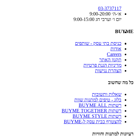
03-3737117
א׳-ה׳ 9:00-20:00
יום ו׳ וערבי חג 9:00-15:00
BUYME
כניסת בתי עסק - שותפים
אודות
Careers
תקנון האתר
מדיניות הגנת פרטיות
הצהרת נגישות
כל מה שחשוב
שאלות ותשובות
בלוג - טיפים למתנות שוות
רשתות BUYME ALL
רשתות BUYME TOGETHER
רשתות BUYME STYLE
להצטרף כבית עסק ל-BUYME
רעיונות למתנות וחוויות