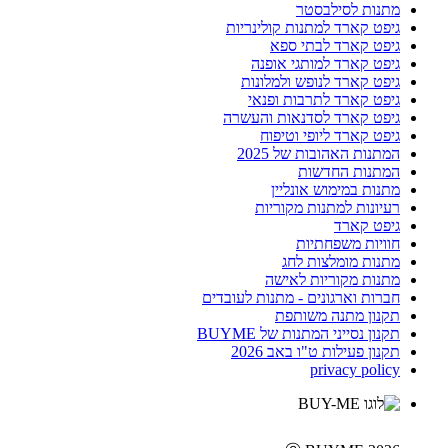
מתנות לסילבסטר
גיפט קארד למתנות קולינריות
גיפט קארד לבתי ספא
גיפט קארד למותגי אופנה
גיפט קארד לנופש ולמלונות
גיפט קארד לתרבות ופנאי
גיפט קארד לסדנאות והעשרה
גיפט קארד ליופי וטיפוח
המתנות האהובות של 2025
המתנות החדשות
מתנות במימוש אונליין
רעיונות למתנות מקוריות
גיפט קארד
חוויות משפחתיות
מתנות מומלצות לחג
מתנות מקוריות לאישה
חברות וארגונים - מתנות לעובדים
תקנון מתנה משותפת
תקנון נסייני המתנות של BUYME
תקנון פעילות ט"ו באב 2026
privacy policy