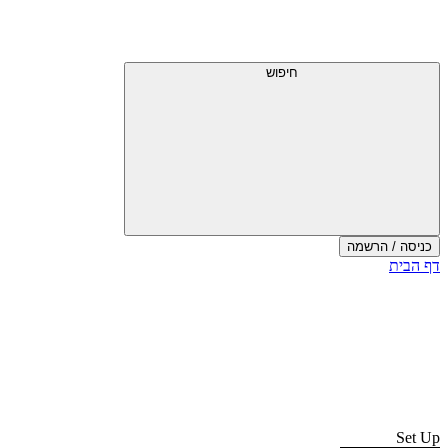
דלג
תפריט
מעל
עליון
תפריט
עליון
חיפוש
כניסה / הרשמה
סוף
דף הבית
אזור
תפריט
עליון
Set Up