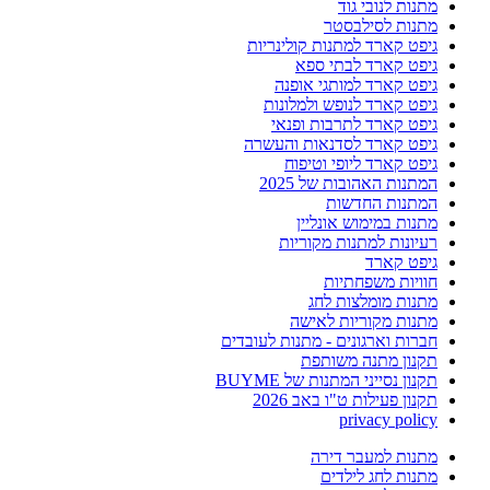
מתנות לנובי גוד
מתנות לסילבסטר
גיפט קארד למתנות קולינריות
גיפט קארד לבתי ספא
גיפט קארד למותגי אופנה
גיפט קארד לנופש ולמלונות
גיפט קארד לתרבות ופנאי
גיפט קארד לסדנאות והעשרה
גיפט קארד ליופי וטיפוח
המתנות האהובות של 2025
המתנות החדשות
מתנות במימוש אונליין
רעיונות למתנות מקוריות
גיפט קארד
חוויות משפחתיות
מתנות מומלצות לחג
מתנות מקוריות לאישה
חברות וארגונים - מתנות לעובדים
תקנון מתנה משותפת
תקנון נסייני המתנות של BUYME
תקנון פעילות ט"ו באב 2026
privacy policy
מתנות למעבר דירה
מתנות לחג לילדים