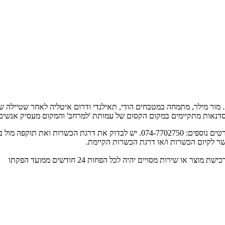
 מור מילר, מתמחה במטבחים הודי, תאילנדי ודרום איטליה לאחר שטיילה ש
והסדנאות מתקיימים במקום הקסום של עמותת 'למרחב' והמקום מעסיק אנשי