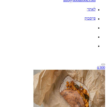
info@noolafood.com
לאתר
פייסבוק
₪300