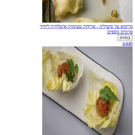
מרומא עד סיציליה - ארוחת טעימות איטלקית ליחיד
פרטים נוספים
בחירה
₪440