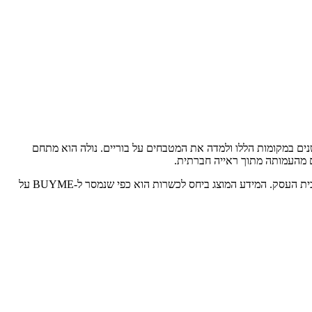
נים במקומות הללו ולמדה את המטבחים על בוריים. נולה הוא מתחם
ם מהעמותה מתוך ראייה חברתית.
למימוש יש להציג את קוד ה-Gift Card באמצעות SMS/מייל/דף מודפס. לפרטים נוספים: 074-7702750. יש לבדוק את דרגת הכשרות ואת תוקפה מול בית העסק. המידע המוצג ביחס לכשרות הוא כפי שנמסר ל-BUYME על