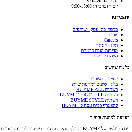
א׳-ה׳ 9:00-20:00
יום ו׳ וערבי חג 9:00-15:00
BUYME
כניסת בתי עסק - שותפים
אודות
Careers
תקנון האתר
מדיניות הגנת פרטיות
הצהרת נגישות
כל מה שחשוב
שאלות ותשובות
בלוג - טיפים למתנות שוות
רשתות BUYME ALL
רשתות BUYME TOGETHER
רשתות BUYME STYLE
להצטרף כבית עסק ל-BUYME
רעיונות למתנות וחוויות
עם הניוזלטר של BUYME יהיו לך תמיד רעיונות מפתיעים למתנות וחוויות.