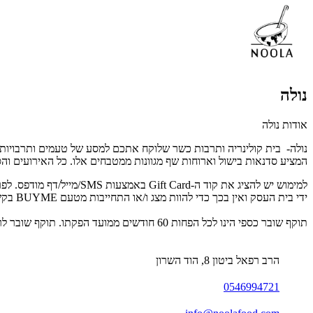
נולה
אודות נולה
נולה- בית קולינריה ותרבות כשר שלוקח אתכם למסע של טעמים ותרבויות.
המציע סדנאות בישול וארוחות שף מגוונות ממטבחים אלו. כל האירועים 
ידי בית העסק ואין בכך כדי להוות מצג ו/או התחייבות מטעם BUYME בקשר לקיום הכשרות ו/או דרגת הכשרות הקיימת.
תוקף שובר כספי הינו לכל הפחות 60 חודשים ממועד הפקתו. תוקף שובר לרכישת מוצר או שירות מסויים יהיה לכל הפחות 24 חודשים ממועד הפקתו
הרב רפאל ביטון 8, הוד השרון
0546994721