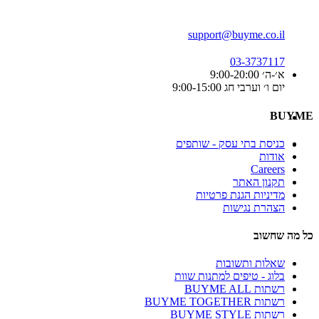
support@buyme.co.il
03-3737117
א׳-ה׳ 9:00-20:00
יום ו׳ וערבי חג 9:00-15:00
BUYME
כניסת בתי עסק - שותפים
אודות
Careers
תקנון האתר
מדיניות הגנת פרטיות
הצהרת נגישות
כל מה שחשוב
שאלות ותשובות
בלוג - טיפים למתנות שוות
רשתות BUYME ALL
רשתות BUYME TOGETHER
רשתות BUYME STYLE