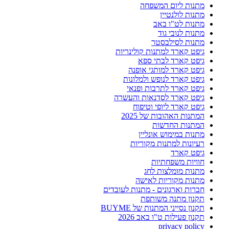
מתנות ליום המשפחה
מתנות לולנטיין
מתנות לט"ו באב
מתנות לנובי גוד
מתנות לסילבסטר
גיפט קארד למתנות קולינריות
גיפט קארד לבתי ספא
גיפט קארד למותגי אופנה
גיפט קארד לנופש ולמלונות
גיפט קארד לתרבות ופנאי
גיפט קארד לסדנאות והעשרה
גיפט קארד ליופי וטיפוח
המתנות האהובות של 2025
המתנות החדשות
מתנות במימוש אונליין
רעיונות למתנות מקוריות
גיפט קארד
חוויות משפחתיות
מתנות מומלצות לחג
מתנות מקוריות לאישה
חברות וארגונים - מתנות לעובדים
תקנון מתנה משותפת
תקנון נסייני המתנות של BUYME
תקנון פעילות ט"ו באב 2026
privacy policy