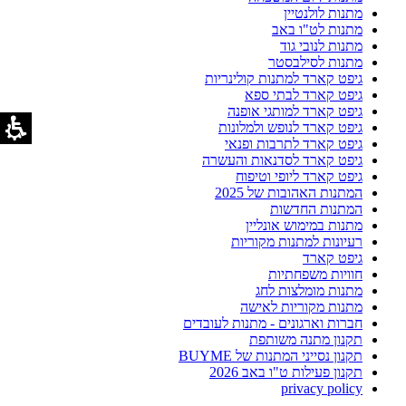
מתנות לולנטיין
מתנות לט"ו באב
מתנות לנובי גוד
מתנות לסילבסטר
גיפט קארד למתנות קולינריות
גיפט קארד לבתי ספא
גיפט קארד למותגי אופנה
גיפט קארד לנופש ולמלונות
גיפט קארד לתרבות ופנאי
גיפט קארד לסדנאות והעשרה
גיפט קארד ליופי וטיפוח
המתנות האהובות של 2025
המתנות החדשות
מתנות במימוש אונליין
רעיונות למתנות מקוריות
גיפט קארד
חוויות משפחתיות
מתנות מומלצות לחג
מתנות מקוריות לאישה
חברות וארגונים - מתנות לעובדים
תקנון מתנה משותפת
תקנון נסייני המתנות של BUYME
תקנון פעילות ט"ו באב 2026
privacy policy