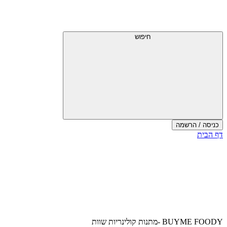
דלג
תפריט
מעל
עליון
תפריט
עליון
חיפוש
כניסה / הרשמה
סוף
דף הבית
אזור
תפריט
עליון
BUYME FOODY -מתנות קולינריות שוות