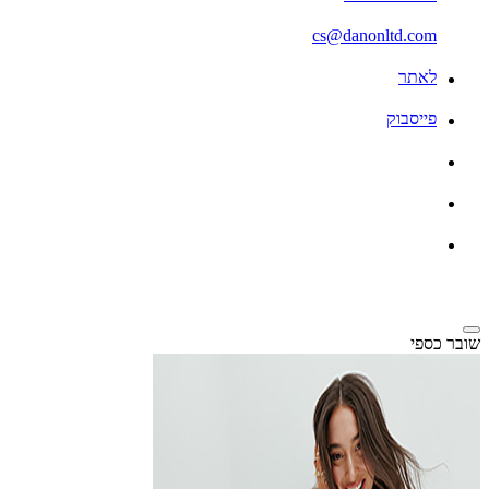
cs@danonltd.com
לאתר
פייסבוק
שובר כספי