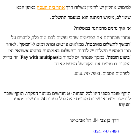
למימוש אונליין יש להזמין משלוח דרך
אתר בית העסק
באופן הבא-
שימו לב, מימוש המתנה הוא במעמד התשלום.
אז איך נהנים מהמתנה במשלוח?
אחרי שבחרתם את הפריטים שהכי עושים לכם טוב בלב, לוחצים על
'
המשך לתשלום מאובטח
', ממלאים פרטים ומתקדמים ל-'
המשך'
. לאחר
מכן באמצעי תשלום יש לבחור ב'
תשלום באמצעות כרטיס אשראי
' ואז
'
ביצוע הזמנה'
. במסך שנפתח יש לבחור ב'
Pay with multipass
' וזה בדיוק
המקום בו מזינים את הקוד של הגיפט קארד.
לפרטים נוספים: 054-7977990.
תוקף שובר כספי הינו לכל הפחות 60 חודשים ממועד הפקתו. תוקף שובר
לרכישת מוצר או שירות מסויים יהיה לכל הפחות 24 חודשים ממועד
הפקתו
דרך בן צבי 84, תל אביב-יפו
054-7977990