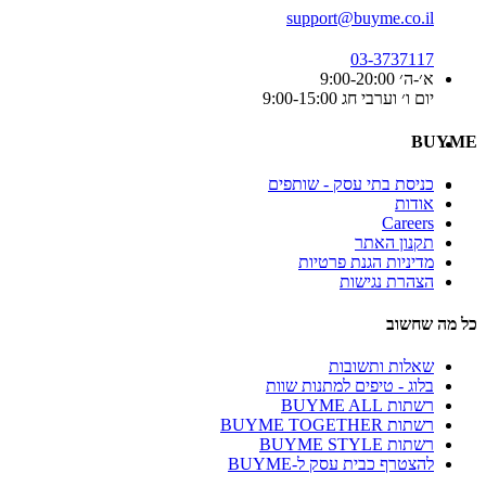
support@buyme.co.il
03-3737117
א׳-ה׳ 9:00-20:00
יום ו׳ וערבי חג 9:00-15:00
BUYME
כניסת בתי עסק - שותפים
אודות
Careers
תקנון האתר
מדיניות הגנת פרטיות
הצהרת נגישות
כל מה שחשוב
שאלות ותשובות
בלוג - טיפים למתנות שוות
רשתות BUYME ALL
רשתות BUYME TOGETHER
רשתות BUYME STYLE
להצטרף כבית עסק ל-BUYME