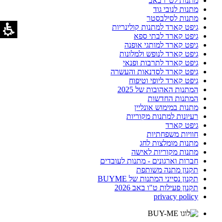
מתנות לט"ו באב
מתנות לנובי גוד
מתנות לסילבסטר
גיפט קארד למתנות קולינריות
גיפט קארד לבתי ספא
גיפט קארד למותגי אופנה
גיפט קארד לנופש ולמלונות
גיפט קארד לתרבות ופנאי
גיפט קארד לסדנאות והעשרה
גיפט קארד ליופי וטיפוח
המתנות האהובות של 2025
המתנות החדשות
מתנות במימוש אונליין
רעיונות למתנות מקוריות
גיפט קארד
חוויות משפחתיות
מתנות מומלצות לחג
מתנות מקוריות לאישה
חברות וארגונים - מתנות לעובדים
תקנון מתנה משותפת
תקנון נסייני המתנות של BUYME
תקנון פעילות ט"ו באב 2026
privacy policy