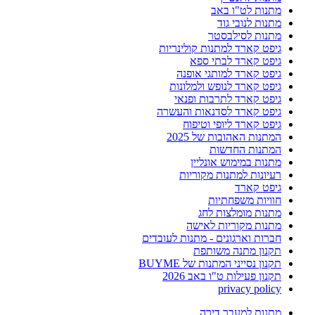
מתנות לט"ו באב
מתנות לנובי גוד
מתנות לסילבסטר
גיפט קארד למתנות קולינריות
גיפט קארד לבתי ספא
גיפט קארד למותגי אופנה
גיפט קארד לנופש ולמלונות
גיפט קארד לתרבות ופנאי
גיפט קארד לסדנאות והעשרה
גיפט קארד ליופי וטיפוח
המתנות האהובות של 2025
המתנות החדשות
מתנות במימוש אונליין
רעיונות למתנות מקוריות
גיפט קארד
חוויות משפחתיות
מתנות מומלצות לחג
מתנות מקוריות לאישה
חברות וארגונים - מתנות לעובדים
תקנון מתנה משותפת
תקנון נסייני המתנות של BUYME
תקנון פעילות ט"ו באב 2026
privacy policy
מתנות למעבר דירה