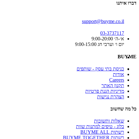
דברו איתנו
support@buyme.co.il
03-3737117
א׳-ה׳ 9:00-20:00
יום ו׳ וערבי חג 9:00-15:00
BUYME
כניסת בתי עסק - שותפים
אודות
Careers
תקנון האתר
מדיניות הגנת פרטיות
הצהרת נגישות
כל מה שחשוב
שאלות ותשובות
בלוג - טיפים למתנות שוות
רשתות BUYME ALL
רשתות BUYME TOGETHER