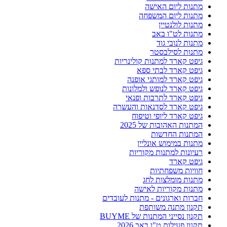
מתנות ליום האישה
מתנות ליום המשפחה
מתנות לולנטיין
מתנות לט"ו באב
מתנות לנובי גוד
מתנות לסילבסטר
גיפט קארד למתנות קולינריות
גיפט קארד לבתי ספא
גיפט קארד למותגי אופנה
גיפט קארד לנופש ולמלונות
גיפט קארד לתרבות ופנאי
גיפט קארד לסדנאות והעשרה
גיפט קארד ליופי וטיפוח
המתנות האהובות של 2025
המתנות החדשות
מתנות במימוש אונליין
רעיונות למתנות מקוריות
גיפט קארד
חוויות משפחתיות
מתנות מומלצות לחג
מתנות מקוריות לאישה
חברות וארגונים - מתנות לעובדים
תקנון מתנה משותפת
תקנון נסייני המתנות של BUYME
תקנון פעילות ט"ו באב 2026