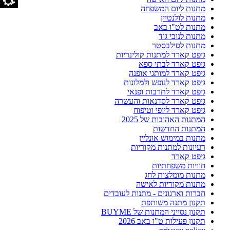
מתנות ליום המשפחה
מתנות לולנטיין
מתנות לט"ו באב
מתנות לנובי גוד
מתנות לסילבסטר
גיפט קארד למתנות קולינריות
גיפט קארד לבתי ספא
גיפט קארד למותגי אופנה
גיפט קארד לנופש ולמלונות
גיפט קארד לתרבות ופנאי
גיפט קארד לסדנאות והעשרה
גיפט קארד ליופי וטיפוח
המתנות האהובות של 2025
המתנות החדשות
מתנות במימוש אונליין
רעיונות למתנות מקוריות
גיפט קארד
חוויות משפחתיות
מתנות מומלצות לחג
מתנות מקוריות לאישה
חברות וארגונים - מתנות לעובדים
תקנון מתנה משותפת
תקנון נסייני המתנות של BUYME
תקנון פעילות ט"ו באב 2026