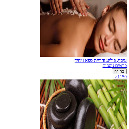
עיסוי, פילינג וחוויית ספא | יחיד
פרטים נוספים
בחירה
₪1150