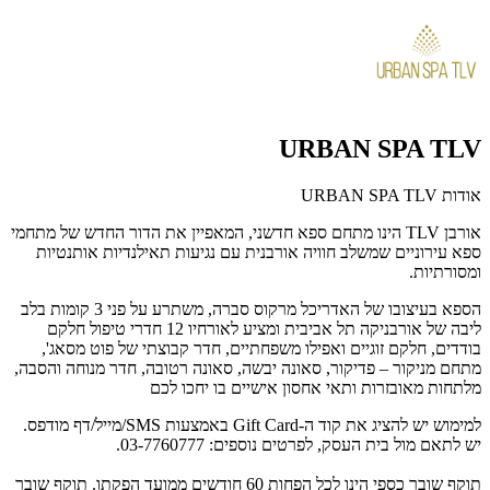
URBAN SPA TLV
אודות URBAN SPA TLV
אורבן TLV הינו מתחם ספא חדשני, המאפיין את הדור החדש של מתחמי
ספא עירוניים שמשלב חוויה אורבנית עם נגיעות תאילנדיות אותנטיות
ומסורתיות.
הספא בעיצובו של האדריכל מרקוס סברה, משתרע על פני 3 קומות בלב
ליבה של אורבניקה תל אביבית ומציע לאורחיו 12 חדרי טיפול חלקם
בודדים, חלקם זוגיים ואפילו משפחתיים, חדר קבוצתי של פוט מסאג',
מתחם מניקור – פדיקור, סאונה יבשה, סאונה רטובה, חדר מנוחה והסבה,
מלתחות מאובזרות ותאי אחסון אישיים בו יחכו לכם
למימוש יש להציג את קוד ה-Gift Card באמצעות SMS/מייל/דף מודפס.
יש לתאם מול בית העסק, לפרטים נוספים: 03-7760777.
תוקף שובר כספי הינו לכל הפחות 60 חודשים ממועד הפקתו. תוקף שובר