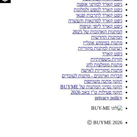
גיפט קארד למותגי אופנה
גיפט קארד לנופש ולמלונות
גיפט קארד לתרבות ופנאי
גיפט קארד לסדנאות והעשרה
גיפט קארד ליופי וטיפוח
המתנות האהובות של 2025
המתנות החדשות
מתנות במימוש אונליין
רעיונות למתנות מקוריות
גיפט קארד
חוויות משפחתיות
מתנות מומלצות לחג
מתנות מקוריות לאישה
חברות וארגונים - מתנות לעובדים
תקנון מתנה משותפת
תקנון נסייני המתנות של BUYME
תקנון פעילות ט"ו באב 2026
privacy policy
Ⓒ BUYME 2026