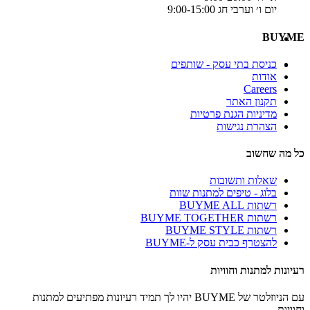
יום ו׳ וערבי חג 9:00-15:00
BUYME
כניסת בתי עסק - שותפים
אודות
Careers
תקנון האתר
מדיניות הגנת פרטיות
הצהרת נגישות
כל מה שחשוב
שאלות ותשובות
בלוג - טיפים למתנות שוות
רשתות BUYME ALL
רשתות BUYME TOGETHER
רשתות BUYME STYLE
להצטרף כבית עסק ל-BUYME
רעיונות למתנות וחוויות
עם הניוזלטר של BUYME יהיו לך תמיד רעיונות מפתיעים למתנות
וחוויות.