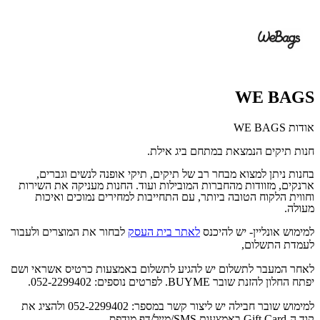
WE BAGS
אודות WE BAGS
חנות תיקים הנמצאת במתחם ביג אילת.
בחנות ניתן למצוא מבחר רב של תיקים, תיקי אופנה לנשים וגברים,
ארנקים, מזוודות מהחברות המובילות ועוד. החנות מעניקה את השירות
וחווית הלקוח הטובה ביותר, עם התחייבות למחירים נמוכים ואיכות
מעולה.
למימוש אונליין- יש להיכנס
לאתר בית העסק
לבחור את המוצרים ולעבור
לעמדת התשלום,
לאחר המעבר לתשלום יש להגיע לתשלום באמצעות כרטיס אשראי ושם
יפתח החלון להזנת שובר BUYME. לפרטים נוספים: 052-2299402.
למימוש שובר חבילה יש ליצור קשר במספר: 052-2299402 ולהציג את
קוד ה-Gift Card באמצעות SMS/מייל/דף מודפס.