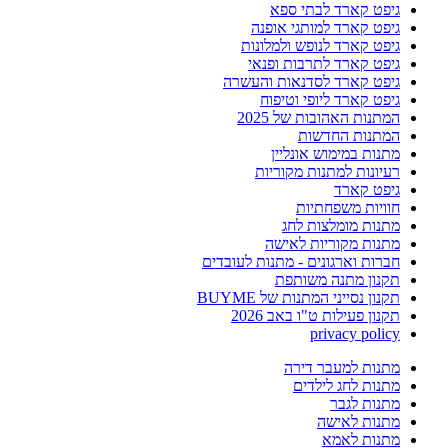
גיפט קארד לבתי ספא
גיפט קארד למותגי אופנה
גיפט קארד לנופש ולמלונות
גיפט קארד לתרבות ופנאי
גיפט קארד לסדנאות והעשרה
גיפט קארד ליופי וטיפוח
המתנות האהובות של 2025
המתנות החדשות
מתנות במימוש אונליין
רעיונות למתנות מקוריות
גיפט קארד
חוויות משפחתיות
מתנות מומלצות לחג
מתנות מקוריות לאישה
חברות וארגונים - מתנות לעובדים
תקנון מתנה משותפת
תקנון נסייני המתנות של BUYME
תקנון פעילות ט"ו באב 2026
privacy policy
מתנות למעבר דירה
מתנות לחג לילדים
מתנות לגבר
מתנות לאישה
מתנות לאמא