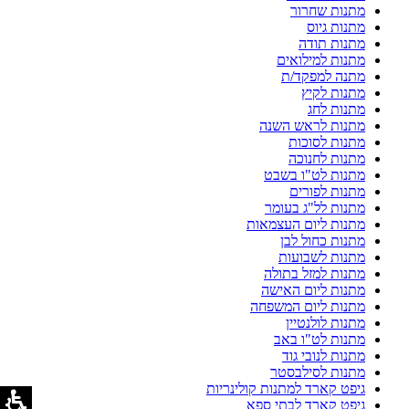
מתנות שחרור
מתנות גיוס
מתנות תודה
מתנות למילואים
מתנה למפקד/ת
מתנות לקיץ
מתנות לחג
מתנות לראש השנה
מתנות לסוכות
מתנות לחנוכה
מתנות לט"ו בשבט
מתנות לפורים
מתנות לל"ג בעומר
מתנות ליום העצמאות
מתנות כחול לבן
מתנות לשבועות
מתנות למזל בתולה
מתנות ליום האישה
מתנות ליום המשפחה
מתנות לולנטיין
מתנות לט"ו באב
מתנות לנובי גוד
מתנות לסילבסטר
גיפט קארד למתנות קולינריות
גיפט קארד לבתי ספא