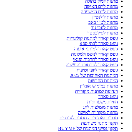
מתנות למזל בתולה
מתנות ליום האישה
מתנות ליום המשפחה
מתנות לולנטיין
מתנות לט"ו באב
מתנות לנובי גוד
מתנות לסילבסטר
גיפט קארד למתנות קולינריות
גיפט קארד לבתי ספא
גיפט קארד למותגי אופנה
גיפט קארד לנופש ולמלונות
גיפט קארד לתרבות ופנאי
גיפט קארד לסדנאות והעשרה
גיפט קארד ליופי וטיפוח
המתנות האהובות של 2025
המתנות החדשות
מתנות במימוש אונליין
רעיונות למתנות מקוריות
גיפט קארד
חוויות משפחתיות
מתנות מומלצות לחג
מתנות מקוריות לאישה
חברות וארגונים - מתנות לעובדים
תקנון מתנה משותפת
תקנון נסייני המתנות של BUYME