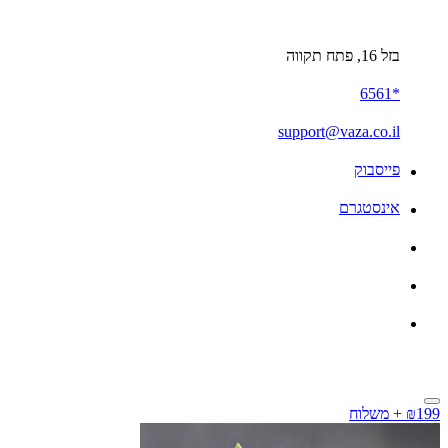
בזל 16, פתח תקווה
*6561
support@vaza.co.il
פייסבוק
אינסטגרם
₪199 + משלוח