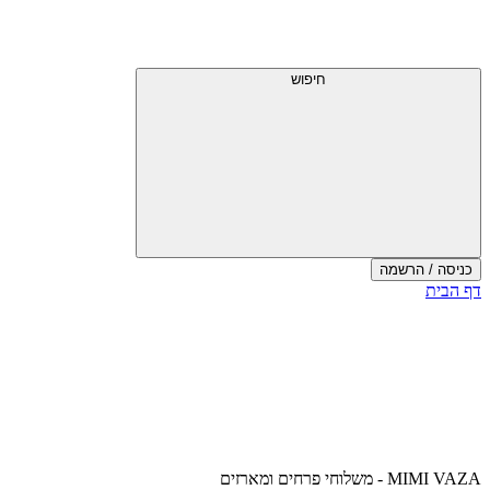
דלג
תפריט
מעל
עליון
תפריט
עליון
חיפוש
כניסה / הרשמה
סוף
דף הבית
אזור
תפריט
עליון
MIMI VAZA - משלוחי פרחים ומארזים