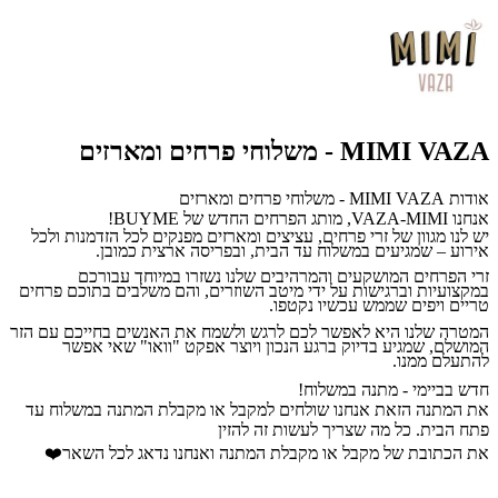
MIMI VAZA - משלוחי פרחים ומארזים
אודות MIMI VAZA - משלוחי פרחים ומארזים
אנחנו
VAZA-MIMI
, מותג הפרחים החדש של
BUYME
!
יש לנו מגוון של זרי פרחים, עציצים ומארזים מפנקים לכל הזדמנות ולכל
אירוע – שמגיעים במשלוח עד הבית, ובפריסה ארצית כמובן.
זרי הפרחים המושקעים והמרהיבים שלנו נשזרו במיוחד עבורכם
במקצועיות וברגישות על ידי מיטב השוזרים, והם משלבים בתוכם פרחים
טריים ויפים שממש עכשיו נקטפו.
המטרה שלנו היא לאפשר לכם לרגש ולשמח את האנשים בחייכם עם הזר
המושלם, שמגיע בדיוק ברגע הנכון ויוצר אפקט "וואו" שאי אפשר
להתעלם ממנו.
חדש בביימי - מתנה במשלוח!
את המתנה הזאת אנחנו שולחים למקבל או מקבלת המתנה במשלוח עד
פתח הבית. כל מה שצריך לעשות זה להזין
את הכתובת של מקבל או מקבלת המתנה ואנחנו נדאג לכל השאר❤️