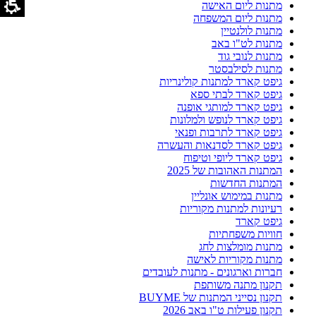
מתנות ליום האישה
מתנות ליום המשפחה
מתנות לולנטיין
מתנות לט"ו באב
מתנות לנובי גוד
מתנות לסילבסטר
גיפט קארד למתנות קולינריות
גיפט קארד לבתי ספא
גיפט קארד למותגי אופנה
גיפט קארד לנופש ולמלונות
גיפט קארד לתרבות ופנאי
גיפט קארד לסדנאות והעשרה
גיפט קארד ליופי וטיפוח
המתנות האהובות של 2025
המתנות החדשות
מתנות במימוש אונליין
רעיונות למתנות מקוריות
גיפט קארד
חוויות משפחתיות
מתנות מומלצות לחג
מתנות מקוריות לאישה
חברות וארגונים - מתנות לעובדים
תקנון מתנה משותפת
תקנון נסייני המתנות של BUYME
תקנון פעילות ט"ו באב 2026