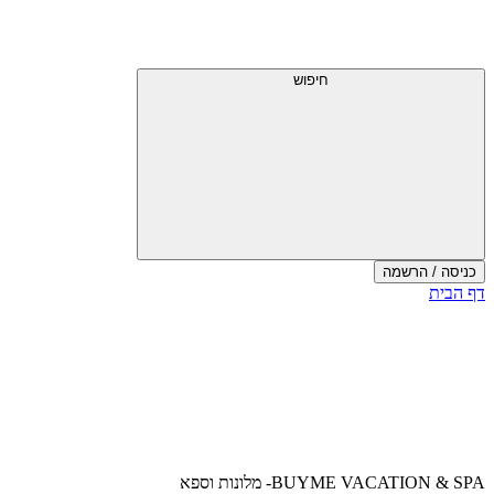
דלג
תפריט
מעל
עליון
תפריט
עליון
חיפוש
כניסה / הרשמה
סוף
דף הבית
אזור
תפריט
עליון
BUYME VACATION & SPA- מלונות וספא