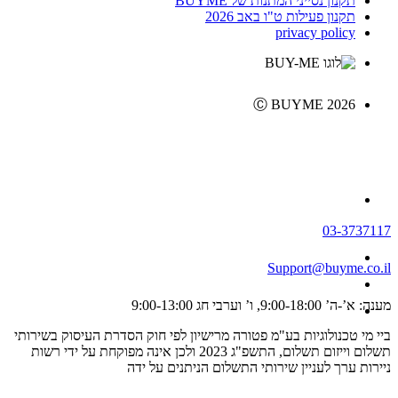
תקנון נסייני המתנות של BUYME
תקנון פעילות ט"ו באב 2026
privacy policy
Ⓒ BUYME 2026
03-3737117
Support@buyme.co.il
מענה: א’-ה’ 9:00-18:00, ו’ וערבי חג 9:00-13:00
ביי מי טכנולוגיות בע"מ פטורה מרישיון לפי חוק הסדרת העיסוק בשירותי
תשלום וייזום תשלום, התשפ"ג 2023 ולכן אינה מפוקחת על ידי רשות
ניירות ערך לעניין שירותי התשלום הניתנים על ידה