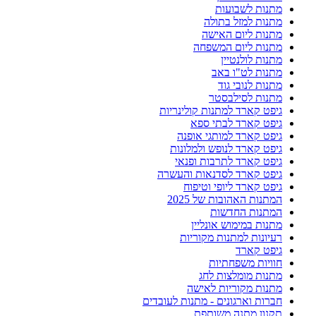
מתנות לשבועות
מתנות למזל בתולה
מתנות ליום האישה
מתנות ליום המשפחה
מתנות לולנטיין
מתנות לט"ו באב
מתנות לנובי גוד
מתנות לסילבסטר
גיפט קארד למתנות קולינריות
גיפט קארד לבתי ספא
גיפט קארד למותגי אופנה
גיפט קארד לנופש ולמלונות
גיפט קארד לתרבות ופנאי
גיפט קארד לסדנאות והעשרה
גיפט קארד ליופי וטיפוח
המתנות האהובות של 2025
המתנות החדשות
מתנות במימוש אונליין
רעיונות למתנות מקוריות
גיפט קארד
חוויות משפחתיות
מתנות מומלצות לחג
מתנות מקוריות לאישה
חברות וארגונים - מתנות לעובדים
תקנון מתנה משותפת