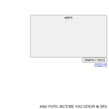
דלג
תפריט
מעל
עליון
תפריט
עליון
חיפוש
כניסה / הרשמה
סוף
דף הבית
אזור
תפריט
עליון
BUYME VACATION & SPA- מלונות וספא