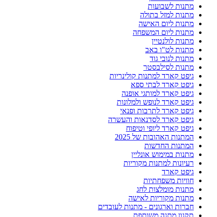
מתנות לשבועות
מתנות למזל בתולה
מתנות ליום האישה
מתנות ליום המשפחה
מתנות לולנטיין
מתנות לט"ו באב
מתנות לנובי גוד
מתנות לסילבסטר
גיפט קארד למתנות קולינריות
גיפט קארד לבתי ספא
גיפט קארד למותגי אופנה
גיפט קארד לנופש ולמלונות
גיפט קארד לתרבות ופנאי
גיפט קארד לסדנאות והעשרה
גיפט קארד ליופי וטיפוח
המתנות האהובות של 2025
המתנות החדשות
מתנות במימוש אונליין
רעיונות למתנות מקוריות
גיפט קארד
חוויות משפחתיות
מתנות מומלצות לחג
מתנות מקוריות לאישה
חברות וארגונים - מתנות לעובדים
תקנון מתנה משותפת