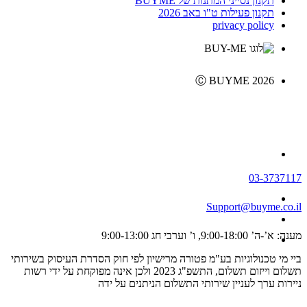
תקנון נסייני המתנות של BUYME
תקנון פעילות ט"ו באב 2026
privacy policy
Ⓒ BUYME 2026
03-3737117
Support@buyme.co.il
מענה: א’-ה’ 9:00-18:00, ו’ וערבי חג 9:00-13:00
ביי מי טכנולוגיות בע"מ פטורה מרישיון לפי חוק הסדרת העיסוק בשירותי
תשלום וייזום תשלום, התשפ"ג 2023 ולכן אינה מפוקחת על ידי רשות
ניירות ערך לעניין שירותי התשלום הניתנים על ידה