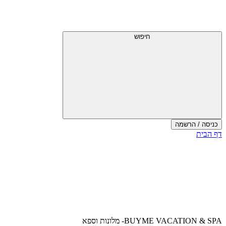
דלג
תפריט
מעל
עליון
תפריט
עליון
חיפוש
כניסה / הרשמה
סוף
דף הבית
אזור
תפריט
עליון
BUYME VACATION & SPA- מלונות וספא