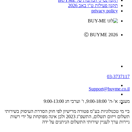
תקנון נסייני המתנות של BUYME
תקנון פעילות ט"ו באב 2026
privacy policy
Ⓒ BUYME 2026
03-3737117
Support@buyme.co.il
מענה: א’-ה’ 9:00-18:00, ו’ וערבי חג 9:00-13:00
ביי מי טכנולוגיות בע"מ פטורה מרישיון לפי חוק הסדרת העיסוק בשירותי
תשלום וייזום תשלום, התשפ"ג 2023 ולכן אינה מפוקחת על ידי רשות
ניירות ערך לעניין שירותי התשלום הניתנים על ידה