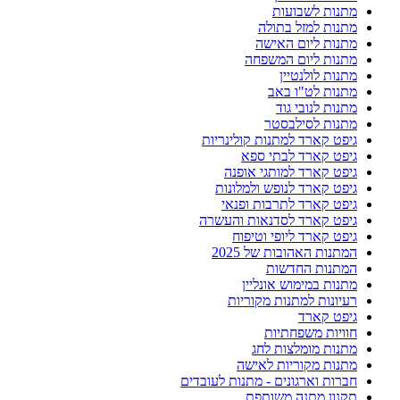
מתנות לשבועות
מתנות למזל בתולה
מתנות ליום האישה
מתנות ליום המשפחה
מתנות לולנטיין
מתנות לט"ו באב
מתנות לנובי גוד
מתנות לסילבסטר
גיפט קארד למתנות קולינריות
גיפט קארד לבתי ספא
גיפט קארד למותגי אופנה
גיפט קארד לנופש ולמלונות
גיפט קארד לתרבות ופנאי
גיפט קארד לסדנאות והעשרה
גיפט קארד ליופי וטיפוח
המתנות האהובות של 2025
המתנות החדשות
מתנות במימוש אונליין
רעיונות למתנות מקוריות
גיפט קארד
חוויות משפחתיות
מתנות מומלצות לחג
מתנות מקוריות לאישה
חברות וארגונים - מתנות לעובדים
תקנון מתנה משותפת