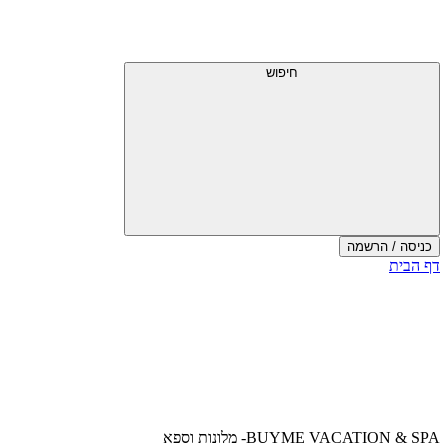
דלג
תפריט
מעל
עליון
תפריט
עליון
חיפוש
כניסה / הרשמה
סוף
דף הבית
אזור
תפריט
עליון
BUYME VACATION & SPA- מלונות וספא