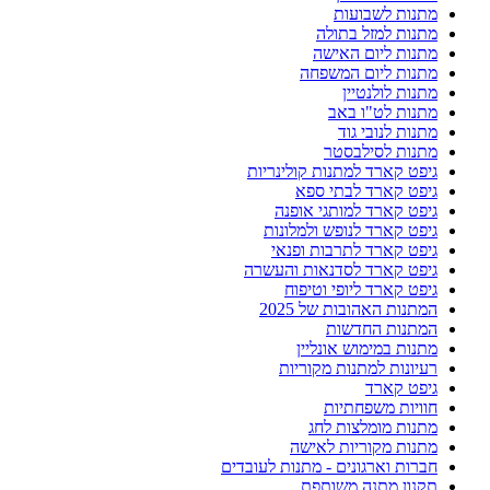
מתנות לשבועות
מתנות למזל בתולה
מתנות ליום האישה
מתנות ליום המשפחה
מתנות לולנטיין
מתנות לט"ו באב
מתנות לנובי גוד
מתנות לסילבסטר
גיפט קארד למתנות קולינריות
גיפט קארד לבתי ספא
גיפט קארד למותגי אופנה
גיפט קארד לנופש ולמלונות
גיפט קארד לתרבות ופנאי
גיפט קארד לסדנאות והעשרה
גיפט קארד ליופי וטיפוח
המתנות האהובות של 2025
המתנות החדשות
מתנות במימוש אונליין
רעיונות למתנות מקוריות
גיפט קארד
חוויות משפחתיות
מתנות מומלצות לחג
מתנות מקוריות לאישה
חברות וארגונים - מתנות לעובדים
תקנון מתנה משותפת