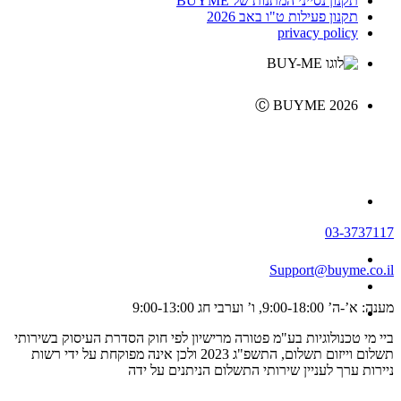
תקנון נסייני המתנות של BUYME
תקנון פעילות ט"ו באב 2026
privacy policy
Ⓒ BUYME 2026
03-3737117
Support@buyme.co.il
מענה: א’-ה’ 9:00-18:00, ו’ וערבי חג 9:00-13:00
ביי מי טכנולוגיות בע"מ פטורה מרישיון לפי חוק הסדרת העיסוק בשירותי
תשלום וייזום תשלום, התשפ"ג 2023 ולכן אינה מפוקחת על ידי רשות
ניירות ערך לעניין שירותי התשלום הניתנים על ידה