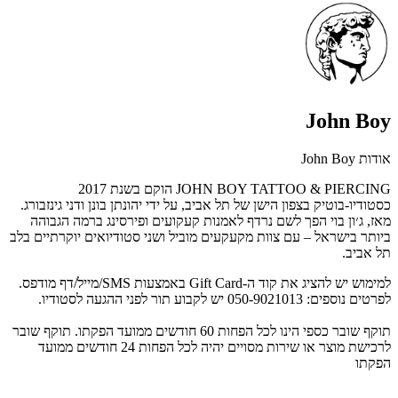
John Boy
אודות John Boy
JOHN BOY TATTOO & PIERCING הוקם בשנת 2017
כסטודיו-בוטיק בצפון הישן של תל אביב, על ידי יהונתן בונן ודני גינזבורג.
מאז, ג׳ון בוי הפך לשם נרדף לאמנות קעקועים ופירסינג ברמה הגבוהה
ביותר בישראל – עם צוות מקעקעים מוביל ושני סטודיואים יוקרתיים בלב
תל אביב.
למימוש יש להציג את קוד ה-Gift Card באמצעות SMS/מייל/דף מודפס.
לפרטים נוספים: 050-9021013 יש לקבוע תור לפני ההגעה לסטודיו.
תוקף שובר כספי הינו לכל הפחות 60 חודשים ממועד הפקתו. תוקף שובר
לרכישת מוצר או שירות מסויים יהיה לכל הפחות 24 חודשים ממועד
הפקתו