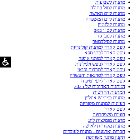
מתנות לשבועות
מתנות למזל בתולה
מתנות ליום האישה
מתנות ליום המשפחה
מתנות לולנטיין
מתנות לט"ו באב
מתנות לנובי גוד
מתנות לסילבסטר
גיפט קארד למתנות קולינריות
גיפט קארד לבתי ספא
גיפט קארד למותגי אופנה
גיפט קארד לנופש ולמלונות
גיפט קארד לתרבות ופנאי
גיפט קארד לסדנאות והעשרה
גיפט קארד ליופי וטיפוח
המתנות האהובות של 2025
המתנות החדשות
מתנות במימוש אונליין
רעיונות למתנות מקוריות
גיפט קארד
חוויות משפחתיות
מתנות מומלצות לחג
מתנות מקוריות לאישה
חברות וארגונים - מתנות לעובדים
תקנון מתנה משותפת