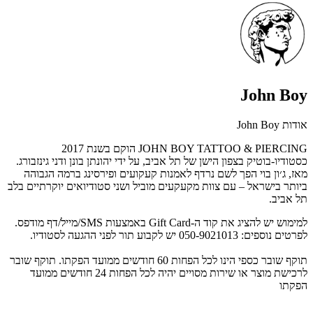
John Boy
אודות John Boy
JOHN BOY TATTOO & PIERCING הוקם בשנת 2017
כסטודיו-בוטיק בצפון הישן של תל אביב, על ידי יהונתן בונן ודני גינזבורג.
מאז, ג׳ון בוי הפך לשם נרדף לאמנות קעקועים ופירסינג ברמה הגבוהה
ביותר בישראל – עם צוות מקעקעים מוביל ושני סטודיואים יוקרתיים בלב
תל אביב.
למימוש יש להציג את קוד ה-Gift Card באמצעות SMS/מייל/דף מודפס.
לפרטים נוספים: 050-9021013 יש לקבוע תור לפני ההגעה לסטודיו.
תוקף שובר כספי הינו לכל הפחות 60 חודשים ממועד הפקתו. תוקף שובר
לרכישת מוצר או שירות מסויים יהיה לכל הפחות 24 חודשים ממועד
הפקתו