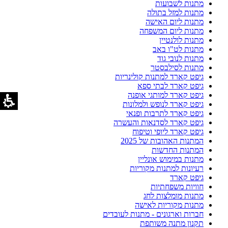
מתנות לשבועות
מתנות למזל בתולה
מתנות ליום האישה
מתנות ליום המשפחה
מתנות לולנטיין
מתנות לט"ו באב
מתנות לנובי גוד
מתנות לסילבסטר
גיפט קארד למתנות קולינריות
גיפט קארד לבתי ספא
גיפט קארד למותגי אופנה
גיפט קארד לנופש ולמלונות
גיפט קארד לתרבות ופנאי
גיפט קארד לסדנאות והעשרה
גיפט קארד ליופי וטיפוח
המתנות האהובות של 2025
המתנות החדשות
מתנות במימוש אונליין
רעיונות למתנות מקוריות
גיפט קארד
חוויות משפחתיות
מתנות מומלצות לחג
מתנות מקוריות לאישה
חברות וארגונים - מתנות לעובדים
תקנון מתנה משותפת