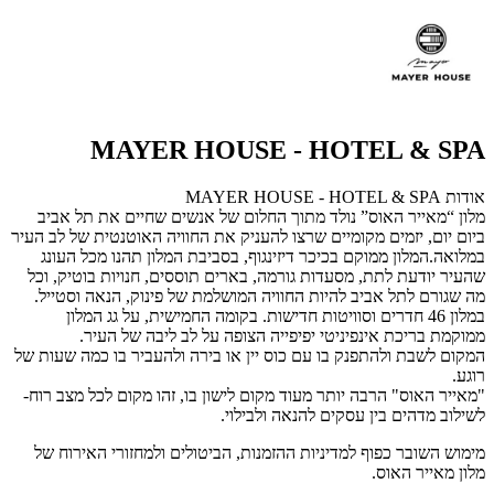
MAYER HOUSE - HOTEL & SPA
אודות MAYER HOUSE - HOTEL & SPA
מלון “מאייר האוס” נולד מתוך החלום של אנשים שחיים את תל אביב
ביום יום, יזמים מקומיים שרצו להעניק את החוויה האוטנטית של לב העיר
במלואה.המלון ממוקם בכיכר דיזינגוף, בסביבת המלון תהנו מכל העונג
שהעיר יודעת לתת, מסעדות גורמה, בארים תוססים, חנויות בוטיק, וכל
מה שגורם לתל אביב להיות החוויה המושלמת של פינוק, הנאה וסטייל.
במלון 46 חדרים וסוויטות חדישות. בקומה החמישית, על גג המלון
ממוקמת בריכת אינפיניטי יפיפייה הצופה על לב ליבה של העיר.
המקום לשבת ולהתפנק בו עם כוס יין או בירה ולהעביר בו כמה שעות של
רוגע.
"מאייר האוס" הרבה יותר מעוד מקום לישון בו, זהו מקום לכל מצב רוח-
לשילוב מדהים בין עסקים להנאה ולבילוי.
מימוש השובר כפוף למדיניות ההזמנות, הביטולים ולמחזורי האירוח של
מלון מאייר האוס.