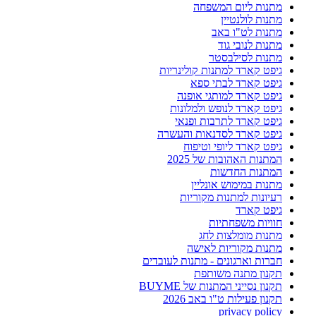
מתנות ליום המשפחה
מתנות לולנטיין
מתנות לט"ו באב
מתנות לנובי גוד
מתנות לסילבסטר
גיפט קארד למתנות קולינריות
גיפט קארד לבתי ספא
גיפט קארד למותגי אופנה
גיפט קארד לנופש ולמלונות
גיפט קארד לתרבות ופנאי
גיפט קארד לסדנאות והעשרה
גיפט קארד ליופי וטיפוח
המתנות האהובות של 2025
המתנות החדשות
מתנות במימוש אונליין
רעיונות למתנות מקוריות
גיפט קארד
חוויות משפחתיות
מתנות מומלצות לחג
מתנות מקוריות לאישה
חברות וארגונים - מתנות לעובדים
תקנון מתנה משותפת
תקנון נסייני המתנות של BUYME
תקנון פעילות ט"ו באב 2026
privacy policy