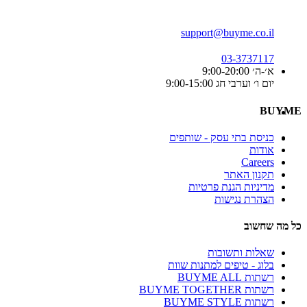
support@buyme.co.il
03-3737117
א׳-ה׳ 9:00-20:00
יום ו׳ וערבי חג 9:00-15:00
BUYME
כניסת בתי עסק - שותפים
אודות
Careers
תקנון האתר
מדיניות הגנת פרטיות
הצהרת נגישות
כל מה שחשוב
שאלות ותשובות
בלוג - טיפים למתנות שוות
רשתות BUYME ALL
רשתות BUYME TOGETHER
רשתות BUYME STYLE