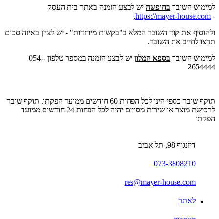
למימוש השובר
בחופשה
יש לבצע הזמנה באתר בית העסק
,
https://mayer-house.com
-
ולהוסיף את קוד השובר המלא ב"בקשות מיוחדות" - יש לציין באיזה סכום
תרצו לחייב את השובר.
למימוש השובר
בספא המלון
יש לבצע הזמנה במספר טלפון -054-
2654444
תוקף שובר כספי הינו לכל הפחות 60 חודשים ממועד הפקתו. תוקף שובר
לרכישת מוצר או שירות מסויים יהיה לכל הפחות 24 חודשים ממועד
הפקתו
דיזנגוף 98, תל אביב
073-3808210
res@mayer-house.com
לאתר