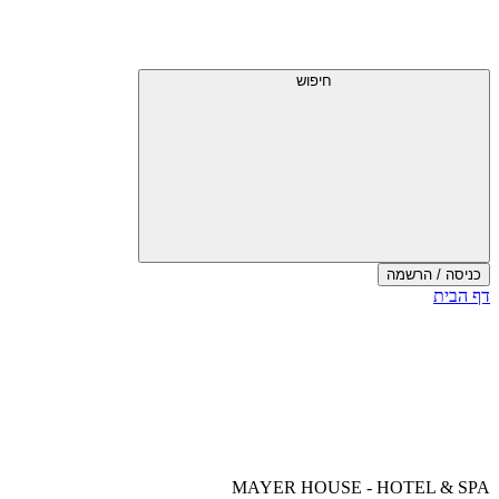
דלג
תפריט
מעל
עליון
תפריט
עליון
חיפוש
כניסה / הרשמה
סוף
דף הבית
אזור
תפריט
עליון
MAYER HOUSE - HOTEL & SPA