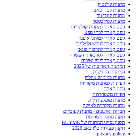
מתנות לולנטיין
מתנות לט"ו באב
מתנות לנובי גוד
מתנות לסילבסטר
גיפט קארד למתנות קולינריות
גיפט קארד לבתי ספא
גיפט קארד למותגי אופנה
גיפט קארד לנופש ולמלונות
גיפט קארד לתרבות ופנאי
גיפט קארד לסדנאות והעשרה
גיפט קארד ליופי וטיפוח
המתנות האהובות של 2025
המתנות החדשות
מתנות במימוש אונליין
רעיונות למתנות מקוריות
גיפט קארד
חוויות משפחתיות
מתנות מומלצות לחג
מתנות מקוריות לאישה
חברות וארגונים - מתנות לעובדים
תקנון מתנה משותפת
תקנון נסייני המתנות של BUYME
תקנון פעילות ט"ו באב 2026
privacy policy