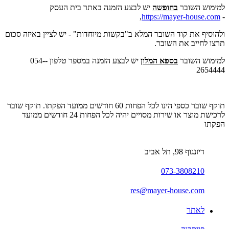
למימוש השובר
בחופשה
יש לבצע הזמנה באתר בית העסק
,
https://mayer-house.com
-
ולהוסיף את קוד השובר המלא ב"בקשות מיוחדות" - יש לציין באיזה סכום
תרצו לחייב את השובר.
למימוש השובר
בספא המלון
יש לבצע הזמנה במספר טלפון -054-
2654444
תוקף שובר כספי הינו לכל הפחות 60 חודשים ממועד הפקתו. תוקף שובר
לרכישת מוצר או שירות מסויים יהיה לכל הפחות 24 חודשים ממועד
הפקתו
דיזנגוף 98, תל אביב
073-3808210
res@mayer-house.com
לאתר