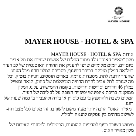
MAYER HOUSE - HOTEL & SPA
אודות MAYER HOUSE - HOTEL & SPA
מלון “מאייר האוס” נולד מתוך החלום של אנשים שחיים את תל אביב
ביום יום, יזמים מקומיים שרצו להעניק את החוויה האוטנטית של לב העיר
במלואה.המלון ממוקם בכיכר דיזינגוף, בסביבת המלון תהנו מכל העונג
שהעיר יודעת לתת, מסעדות גורמה, בארים תוססים, חנויות בוטיק, וכל
מה שגורם לתל אביב להיות החוויה המושלמת של פינוק, הנאה וסטייל.
במלון 46 חדרים וסוויטות חדישות. בקומה החמישית, על גג המלון
ממוקמת בריכת אינפיניטי יפיפייה הצופה על לב ליבה של העיר.
המקום לשבת ולהתפנק בו עם כוס יין או בירה ולהעביר בו כמה שעות של
רוגע.
"מאייר האוס" הרבה יותר מעוד מקום לישון בו, זהו מקום לכל מצב רוח-
לשילוב מדהים בין עסקים להנאה ולבילוי.
מימוש השובר כפוף למדיניות ההזמנות, הביטולים ולמחזורי האירוח של
מלון מאייר האוס.