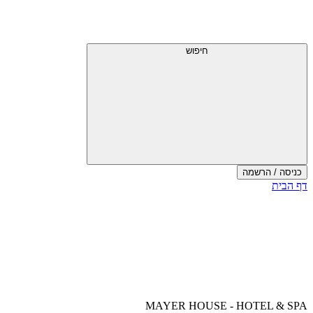
דלג
תפריט
מעל
עליון
תפריט
עליון
חיפוש
כניסה / הרשמה
סוף
דף הבית
אזור
תפריט
עליון
MAYER HOUSE - HOTEL & SPA