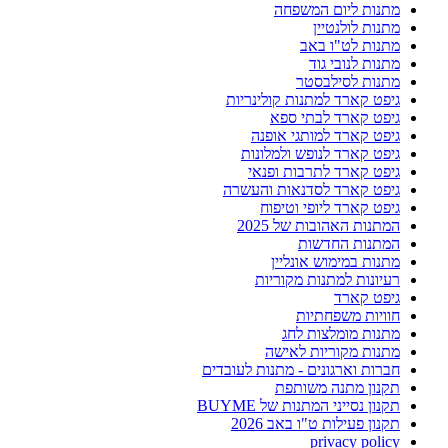
מתנות ליום המשפחה
מתנות לולנטיין
מתנות לט"ו באב
מתנות לנובי גוד
מתנות לסילבסטר
גיפט קארד למתנות קולינריות
גיפט קארד לבתי ספא
גיפט קארד למותגי אופנה
גיפט קארד לנופש ולמלונות
גיפט קארד לתרבות ופנאי
גיפט קארד לסדנאות והעשרה
גיפט קארד ליופי וטיפוח
המתנות האהובות של 2025
המתנות החדשות
מתנות במימוש אונליין
רעיונות למתנות מקוריות
גיפט קארד
חוויות משפחתיות
מתנות מומלצות לחג
מתנות מקוריות לאישה
חברות וארגונים - מתנות לעובדים
תקנון מתנה משותפת
תקנון נסייני המתנות של BUYME
תקנון פעילות ט"ו באב 2026
privacy policy