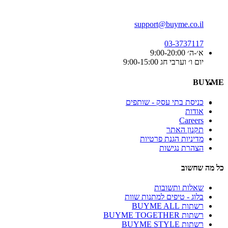
support@buyme.co.il
03-3737117
א׳-ה׳ 9:00-20:00
יום ו׳ וערבי חג 9:00-15:00
BUYME
כניסת בתי עסק - שותפים
אודות
Careers
תקנון האתר
מדיניות הגנת פרטיות
הצהרת נגישות
כל מה שחשוב
שאלות ותשובות
בלוג - טיפים למתנות שוות
רשתות BUYME ALL
רשתות BUYME TOGETHER
רשתות BUYME STYLE