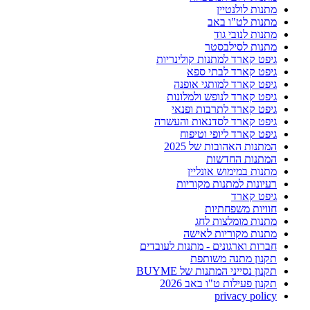
מתנות לולנטיין
מתנות לט"ו באב
מתנות לנובי גוד
מתנות לסילבסטר
גיפט קארד למתנות קולינריות
גיפט קארד לבתי ספא
גיפט קארד למותגי אופנה
גיפט קארד לנופש ולמלונות
גיפט קארד לתרבות ופנאי
גיפט קארד לסדנאות והעשרה
גיפט קארד ליופי וטיפוח
המתנות האהובות של 2025
המתנות החדשות
מתנות במימוש אונליין
רעיונות למתנות מקוריות
גיפט קארד
חוויות משפחתיות
מתנות מומלצות לחג
מתנות מקוריות לאישה
חברות וארגונים - מתנות לעובדים
תקנון מתנה משותפת
תקנון נסייני המתנות של BUYME
תקנון פעילות ט"ו באב 2026
privacy policy