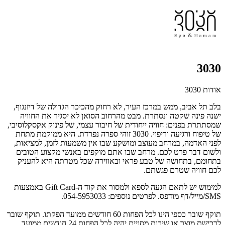
3030
אודות 3030
בלב תל אביב, ממש במרכז העיר, לא רחוק מהכיכר הגדולה של דיזנגוף,
ישנה פינה שקטה ונסתרת. מבט מהרחוב הסואן לא יסגיר את החוויה
שמסתתרת בפנים: חוויה ייחודית של חיבור עצמי, של פינוק אקסקלוסיבי,
של טיפוח ורגיעה וריפוי. 3030 זוהי ספרה נפרדת. היא ממוקמת מתחת
לפני האדמה, במרחב מעוצב ומושקע שבו אין משמעות לזמן, למציאות,
ולשום דבר פרט לכם. מרחב שבו אתם מוקפים באנשי מקצוע הטובים
בתחומם, בתחושה של טבע פראי ובאווירה שכל מטרתה היא להעניק
לכם חוויה שטרם פגשתם.
למימוש יש לתאם הגעה לספא ולמסור את קוד ה-Gift Card באמצעות
SMS/מייל/דף מודפס. לפרטים נוספים: 054-5953033.
תוקף שובר כספי הינו לכל הפחות 60 חודשים ממועד הפקתו. תוקף שובר
לרכישת מוצר או שירות מסויים יהיה לכל הפחות 24 חודשים ממועד