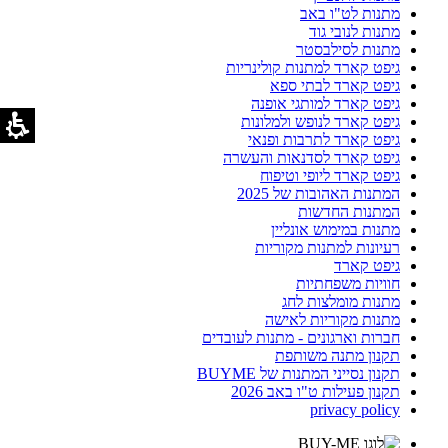
מתנות לט"ו באב
מתנות לנובי גוד
מתנות לסילבסטר
גיפט קארד למתנות קולינריות
גיפט קארד לבתי ספא
גיפט קארד למותגי אופנה
גיפט קארד לנופש ולמלונות
גיפט קארד לתרבות ופנאי
גיפט קארד לסדנאות והעשרה
גיפט קארד ליופי וטיפוח
המתנות האהובות של 2025
המתנות החדשות
מתנות במימוש אונליין
רעיונות למתנות מקוריות
גיפט קארד
חוויות משפחתיות
מתנות מומלצות לחג
מתנות מקוריות לאישה
חברות וארגונים - מתנות לעובדים
תקנון מתנה משותפת
תקנון נסייני המתנות של BUYME
תקנון פעילות ט"ו באב 2026
privacy policy