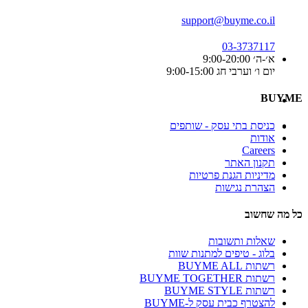
support@buyme.co.il
03-3737117
א׳-ה׳ 9:00-20:00
יום ו׳ וערבי חג 9:00-15:00
BUYME
כניסת בתי עסק - שותפים
אודות
Careers
תקנון האתר
מדיניות הגנת פרטיות
הצהרת נגישות
כל מה שחשוב
שאלות ותשובות
בלוג - טיפים למתנות שוות
רשתות BUYME ALL
רשתות BUYME TOGETHER
רשתות BUYME STYLE
להצטרף כבית עסק ל-BUYME