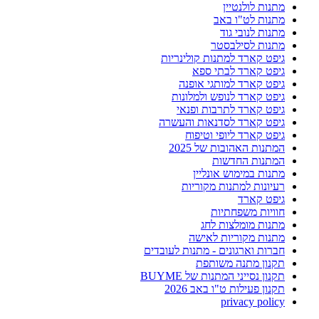
מתנות לולנטיין
מתנות לט"ו באב
מתנות לנובי גוד
מתנות לסילבסטר
גיפט קארד למתנות קולינריות
גיפט קארד לבתי ספא
גיפט קארד למותגי אופנה
גיפט קארד לנופש ולמלונות
גיפט קארד לתרבות ופנאי
גיפט קארד לסדנאות והעשרה
גיפט קארד ליופי וטיפוח
המתנות האהובות של 2025
המתנות החדשות
מתנות במימוש אונליין
רעיונות למתנות מקוריות
גיפט קארד
חוויות משפחתיות
מתנות מומלצות לחג
מתנות מקוריות לאישה
חברות וארגונים - מתנות לעובדים
תקנון מתנה משותפת
תקנון נסייני המתנות של BUYME
תקנון פעילות ט"ו באב 2026
privacy policy