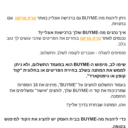
ניתן ליהנות מה-BUYME גם ברכישה אונליין באתר
טרק מרקט
 וגם 
בחנויות.
איך נהנים מה-BUYME שלך ברכישות אונליין?
נכנסים לאתר
טרק מרקט
בוחרים את הפריטים שהכי עושים לך טוב
בלב.
מוסיפים לעגלה - ועוברים לקופה לשלב התשלום.
שימו לב, מימוש ה-BUYME הוא במעמד התשלום, ולא ניתן 
לממש את המתנה בשלב בחירת הפריטים או בחלונית "קוד 
קופון או גיפטקארד".
בעמוד התשלום לוחצים על "BUYME", מזינים את 16 הספרות 
שמרכיבות את קוד ה-BUYME שלך, לוחצים "אישור" ומשלימים את 
ההזמנה.
וזהו, המתנה שבחרת בדרך אלייך!
כדי ליהנות מה-BUYME בבית העסק יש להציג את הקוד למימוש 
בקופה.