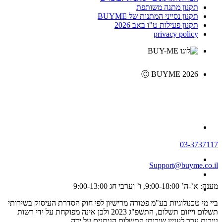
תקנון מתנה משותפת
תקנון נסייני המתנות של BUYME
תקנון פעילות ט"ו באב 2026
privacy policy
Ⓒ BUYME 2026
03-3737117
Support@buyme.co.il
מענה: א’-ה’ 9:00-18:00, ו’ וערבי חג 9:00-13:00
ביי מי טכנולוגיות בע"מ פטורה מרישיון לפי חוק הסדרת העיסוק בשירותי
תשלום וייזום תשלום, התשפ"ג 2023 ולכן אינה מפוקחת על ידי רשות
ניירות ערך לעניין שירותי התשלום הניתנים על ידה