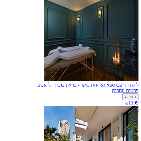
לילה זוגי עם ספא וארוחת בוקר - בראון בובו | תל אביב
פרטים נוספים
בחירה
₪1199