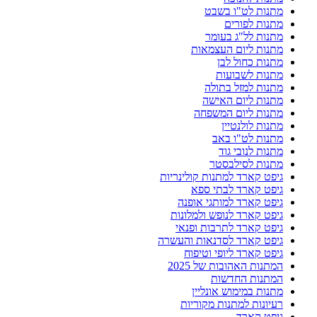
מתנות לט"ו בשבט
מתנות לפורים
מתנות לל"ג בעומר
מתנות ליום העצמאות
מתנות כחול לבן
מתנות לשבועות
מתנות למזל בתולה
מתנות ליום האישה
מתנות ליום המשפחה
מתנות לולנטיין
מתנות לט"ו באב
מתנות לנובי גוד
מתנות לסילבסטר
גיפט קארד למתנות קולינריות
גיפט קארד לבתי ספא
גיפט קארד למותגי אופנה
גיפט קארד לנופש ולמלונות
גיפט קארד לתרבות ופנאי
גיפט קארד לסדנאות והעשרה
גיפט קארד ליופי וטיפוח
המתנות האהובות של 2025
המתנות החדשות
מתנות במימוש אונליין
רעיונות למתנות מקוריות
גיפט קארד