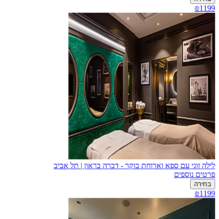
₪1199
לילה זוגי עם ספא וארוחת בוקר - דברה בראון | תל אביב
פרטים נוספים
בחירה
₪1199