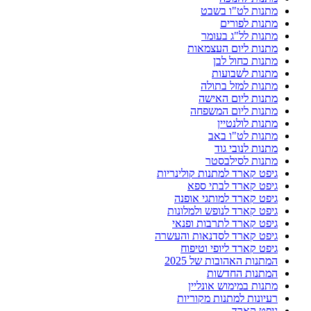
מתנות לט"ו בשבט
מתנות לפורים
מתנות לל"ג בעומר
מתנות ליום העצמאות
מתנות כחול לבן
מתנות לשבועות
מתנות למזל בתולה
מתנות ליום האישה
מתנות ליום המשפחה
מתנות לולנטיין
מתנות לט"ו באב
מתנות לנובי גוד
מתנות לסילבסטר
גיפט קארד למתנות קולינריות
גיפט קארד לבתי ספא
גיפט קארד למותגי אופנה
גיפט קארד לנופש ולמלונות
גיפט קארד לתרבות ופנאי
גיפט קארד לסדנאות והעשרה
גיפט קארד ליופי וטיפוח
המתנות האהובות של 2025
המתנות החדשות
מתנות במימוש אונליין
רעיונות למתנות מקוריות
גיפט קארד