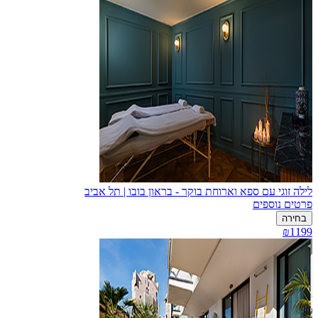
לילה זוגי עם ספא וארוחת בוקר - בראון בובו | תל אביב
פרטים נוספים
בחירה
₪1199