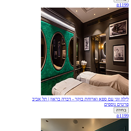
₪1199
לילה זוגי עם ספא וארוחת בוקר - דברה בראון | תל אביב
פרטים נוספים
בחירה
₪1199