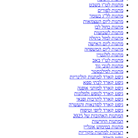
מתנות לט"ו בשבט
מתנות לפורים
מתנות לל"ג בעומר
מתנות ליום העצמאות
מתנות כחול לבן
מתנות לשבועות
מתנות למזל בתולה
מתנות ליום האישה
מתנות ליום המשפחה
מתנות לולנטיין
מתנות לט"ו באב
מתנות לנובי גוד
מתנות לסילבסטר
גיפט קארד למתנות קולינריות
גיפט קארד לבתי ספא
גיפט קארד למותגי אופנה
גיפט קארד לנופש ולמלונות
גיפט קארד לתרבות ופנאי
גיפט קארד לסדנאות והעשרה
גיפט קארד ליופי וטיפוח
המתנות האהובות של 2025
המתנות החדשות
מתנות במימוש אונליין
רעיונות למתנות מקוריות
גיפט קארד