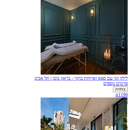
לילה זוגי עם ספא וארוחת בוקר - בראון בובו | תל אביב
פרטים נוספים
בחירה
₪1199