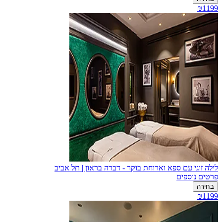
₪1199
לילה זוגי עם ספא וארוחת בוקר - דברה בראון | תל אביב
פרטים נוספים
בחירה
₪1199