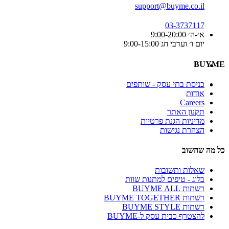
support@buyme.co.il
03-3737117
א׳-ה׳ 9:00-20:00
יום ו׳ וערבי חג 9:00-15:00
BUYME
כניסת בתי עסק - שותפים
אודות
Careers
תקנון האתר
מדיניות הגנת פרטיות
הצהרת נגישות
כל מה שחשוב
שאלות ותשובות
בלוג - טיפים למתנות שוות
רשתות BUYME ALL
רשתות BUYME TOGETHER
רשתות BUYME STYLE
להצטרף כבית עסק ל-BUYME