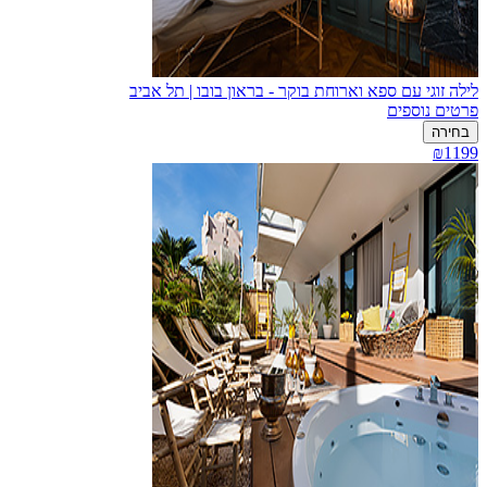
לילה זוגי עם ספא וארוחת בוקר - בראון בובו | תל אביב
פרטים נוספים
בחירה
₪1199