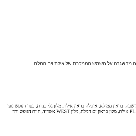
יחה מהשגרה אל השמש הממכרת של אילת וים המלח.
מושבה, בראון ממילא, איסלה בראון אילת, מלון גלי כנרת, כפר הנופש נופי
גונן, מלון לייק האוס כנרת, מלון PLAY מידטאון תל אביב, מלון PLAY סיפורט תל אביב, מלון PLAY לבונטין תל אביב, מלון PLAY חוף הצוק, מלון PLAY אילת, מלון בראון ים המלח, מלון WEST אשדוד, חוות הנופש ורד