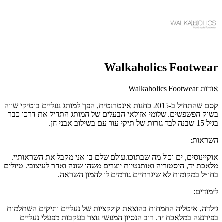
Walkaholics Footwear
אודות Walkaholics Footwear
קסם שהתחיל ב-2015 כחנות אינטרנטית, הפך למותג נעליים בוטיקי שווה
בשוק הפשפשים. שלומי אזולאי הבעלים של המותג התחיל את דרכו כבר
בגיל 15 שבנה לבד גזרות של תיקי עור עם בשילוב אבני חן.
השראות:
אוקיינוסים, ים וכול מה שבתוכו.עולם שלם בו אני מקבל את השראותיי.
מלאכת יד, היסטוריה ואותנטיות יוצרים משהו שונה ואחר לעיצובי. טיולים
בחו״ל במקומות לא שיגרתיים גורמים לו להמון השראה.
לימודים:
גילדה, איטליה התמחות בהוצאת קולקציות של נעליים ותיקים השתלמות
בפירנצה במלאכת יד. רוב הנסיון המעשי נוצר בעקבות מפעלי נעליים