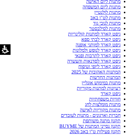
מתנות ליום האישה
מתנות ליום המשפחה
מתנות לולנטיין
מתנות לט"ו באב
מתנות לנובי גוד
מתנות לסילבסטר
גיפט קארד למתנות קולינריות
גיפט קארד לבתי ספא
גיפט קארד למותגי אופנה
גיפט קארד לנופש ולמלונות
גיפט קארד לתרבות ופנאי
גיפט קארד לסדנאות והעשרה
גיפט קארד ליופי וטיפוח
המתנות האהובות של 2025
המתנות החדשות
מתנות במימוש אונליין
רעיונות למתנות מקוריות
גיפט קארד
חוויות משפחתיות
מתנות מומלצות לחג
מתנות מקוריות לאישה
חברות וארגונים - מתנות לעובדים
תקנון מתנה משותפת
תקנון נסייני המתנות של BUYME
תקנון פעילות ט"ו באב 2026