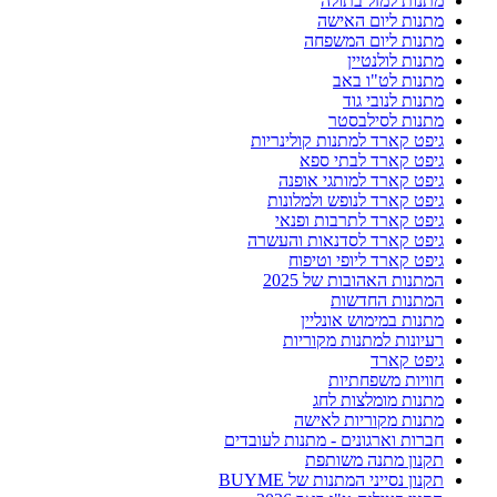
מתנות למזל בתולה
מתנות ליום האישה
מתנות ליום המשפחה
מתנות לולנטיין
מתנות לט"ו באב
מתנות לנובי גוד
מתנות לסילבסטר
גיפט קארד למתנות קולינריות
גיפט קארד לבתי ספא
גיפט קארד למותגי אופנה
גיפט קארד לנופש ולמלונות
גיפט קארד לתרבות ופנאי
גיפט קארד לסדנאות והעשרה
גיפט קארד ליופי וטיפוח
המתנות האהובות של 2025
המתנות החדשות
מתנות במימוש אונליין
רעיונות למתנות מקוריות
גיפט קארד
חוויות משפחתיות
מתנות מומלצות לחג
מתנות מקוריות לאישה
חברות וארגונים - מתנות לעובדים
תקנון מתנה משותפת
תקנון נסייני המתנות של BUYME