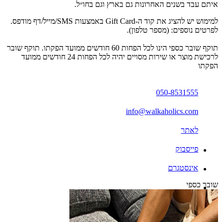
איתם עבד בשנים האחרונות גם בארץ וגם בחו״ל.
למימוש יש להציג את קוד ה-Gift Card באמצעות SMS/מייל/דף מודפס.
לפרטים נוספים: (מספר טלפון).
תוקף שובר כספי הינו לכל הפחות 60 חודשים ממועד הפקתו. תוקף שובר
לרכישת מוצר או שירות מסויים יהיה לכל הפחות 24 חודשים ממועד
הפקתו
050-8531555
info@walkaholics.com
לאתר
פייסבוק
אינסטגרם
שובר כספי