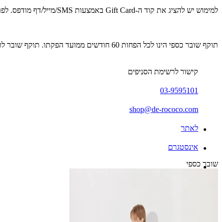
למימוש יש להציג את קוד ה-Gift Card באמצעות SMS/מייל/דף מודפס. לפרטים נוספים: 03-9595101.
תוקף שובר כספי הינו לכל הפחות 60 חודשים ממועד הפקתו. תוקף שובר לרכישת מוצר או שירות מסויים יהיה לכל הפחות 24 חודשים ממועד הפקתו
קישור לרשימת הסניפים
03-9595101
shop@de-rococo.com
לאתר
אינסטגרם
שובר כספי