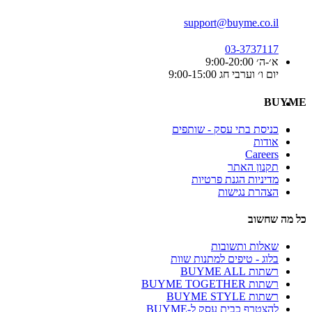
support@buyme.co.il
03-3737117
א׳-ה׳ 9:00-20:00
יום ו׳ וערבי חג 9:00-15:00
BUYME
כניסת בתי עסק - שותפים
אודות
Careers
תקנון האתר
מדיניות הגנת פרטיות
הצהרת נגישות
כל מה שחשוב
שאלות ותשובות
בלוג - טיפים למתנות שוות
רשתות BUYME ALL
רשתות BUYME TOGETHER
רשתות BUYME STYLE
להצטרף כבית עסק ל-BUYME