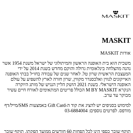
MASKIT
אודות MASKIT
משכית הוא בית האופנה הראשון והמיתולוגי של ישראל משנת 1954 אשר
נהנה מהצלחה בינלאומית גדולה והוקם מחדש בשנת 2014 על ידי
המעצבת הראשית שרון טל. לאחר שנים של עבודה בחו״ל בבתי האופנה
האייקונים לנווין ואלכסנדר מקווין, שרון חזרה לארץ להשפיע על עולם
האופנה הישראלי. בשנת 2021 הושק הליין הנגיש של מותג היוקרה
הנקרא M BY MASKIT הכולל פריטים המתאימים לאורח חיים עשיר
מבוקר עד ערב.
למימוש בסניפים יש להציג את קוד ה-Gift Card באמצעות SMS/מייל/דף
מודפס. לפרטים נוספים: 03-6884004
תוקף שובר כספי הינו לכל הפחות 60 חודשים ממועד הפקתו. תוקף שובר