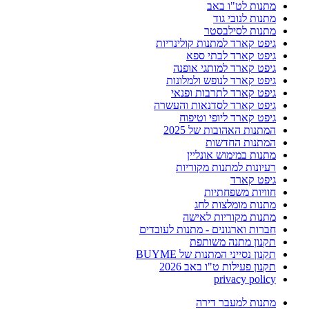
מתנות לט"ו באב
מתנות לנובי גוד
מתנות לסילבסטר
גיפט קארד למתנות קולינריות
גיפט קארד לבתי ספא
גיפט קארד למותגי אופנה
גיפט קארד לנופש ולמלונות
גיפט קארד לתרבות ופנאי
גיפט קארד לסדנאות והעשרה
גיפט קארד ליופי וטיפוח
המתנות האהובות של 2025
המתנות החדשות
מתנות במימוש אונליין
רעיונות למתנות מקוריות
גיפט קארד
חוויות משפחתיות
מתנות מומלצות לחג
מתנות מקוריות לאישה
חברות וארגונים - מתנות לעובדים
תקנון מתנה משותפת
תקנון נסייני המתנות של BUYME
תקנון פעילות ט"ו באב 2026
privacy policy
מתנות למעבר דירה