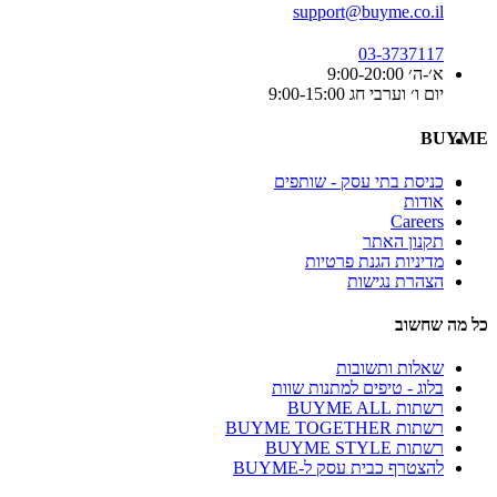
support@buyme.co.il
03-3737117
א׳-ה׳ 9:00-20:00
יום ו׳ וערבי חג 9:00-15:00
BUYME
כניסת בתי עסק - שותפים
אודות
Careers
תקנון האתר
מדיניות הגנת פרטיות
הצהרת נגישות
כל מה שחשוב
שאלות ותשובות
בלוג - טיפים למתנות שוות
רשתות BUYME ALL
רשתות BUYME TOGETHER
רשתות BUYME STYLE
להצטרף כבית עסק ל-BUYME