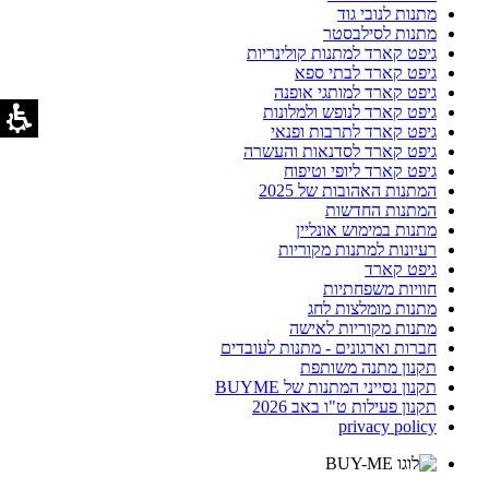
מתנות לנובי גוד
מתנות לסילבסטר
גיפט קארד למתנות קולינריות
גיפט קארד לבתי ספא
גיפט קארד למותגי אופנה
גיפט קארד לנופש ולמלונות
גיפט קארד לתרבות ופנאי
גיפט קארד לסדנאות והעשרה
גיפט קארד ליופי וטיפוח
המתנות האהובות של 2025
המתנות החדשות
מתנות במימוש אונליין
רעיונות למתנות מקוריות
גיפט קארד
חוויות משפחתיות
מתנות מומלצות לחג
מתנות מקוריות לאישה
חברות וארגונים - מתנות לעובדים
תקנון מתנה משותפת
תקנון נסייני המתנות של BUYME
תקנון פעילות ט"ו באב 2026
privacy policy