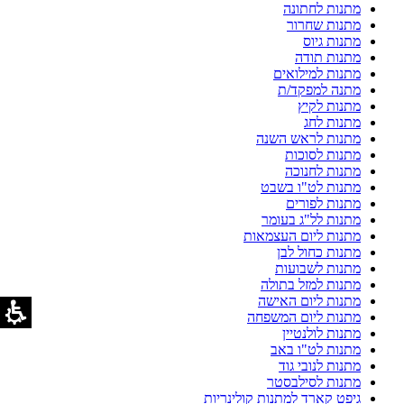
מתנות לחתונה
מתנות שחרור
מתנות גיוס
מתנות תודה
מתנות למילואים
מתנה למפקד/ת
מתנות לקיץ
מתנות לחג
מתנות לראש השנה
מתנות לסוכות
מתנות לחנוכה
מתנות לט"ו בשבט
מתנות לפורים
מתנות לל"ג בעומר
מתנות ליום העצמאות
מתנות כחול לבן
מתנות לשבועות
מתנות למזל בתולה
מתנות ליום האישה
מתנות ליום המשפחה
מתנות לולנטיין
מתנות לט"ו באב
מתנות לנובי גוד
מתנות לסילבסטר
גיפט קארד למתנות קולינריות