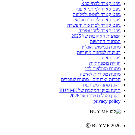
גיפט קארד לבתי ספא
גיפט קארד למותגי אופנה
גיפט קארד לנופש ולמלונות
גיפט קארד לתרבות ופנאי
גיפט קארד לסדנאות והעשרה
גיפט קארד ליופי וטיפוח
המתנות האהובות של 2025
המתנות החדשות
מתנות במימוש אונליין
רעיונות למתנות מקוריות
גיפט קארד
חוויות משפחתיות
מתנות מומלצות לחג
מתנות מקוריות לאישה
חברות וארגונים - מתנות לעובדים
תקנון מתנה משותפת
תקנון נסייני המתנות של BUYME
תקנון פעילות ט"ו באב 2026
privacy policy
Ⓒ BUYME 2026