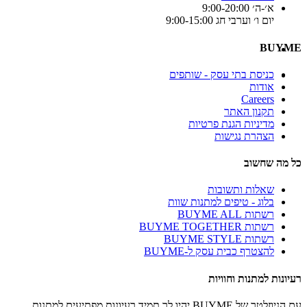
א׳-ה׳ 9:00-20:00
יום ו׳ וערבי חג 9:00-15:00
BUYME
כניסת בתי עסק - שותפים
אודות
Careers
תקנון האתר
מדיניות הגנת פרטיות
הצהרת נגישות
כל מה שחשוב
שאלות ותשובות
בלוג - טיפים למתנות שוות
רשתות BUYME ALL
רשתות BUYME TOGETHER
רשתות BUYME STYLE
להצטרף כבית עסק ל-BUYME
רעיונות למתנות וחוויות
עם הניוזלטר של BUYME יהיו לך תמיד רעיונות מפתיעים למתנות