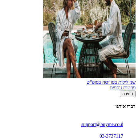
שני לילות בסוויטה בסופ"ש
פרטים נוספים
בחירה
דברו איתנו
support@buyme.co.il
03-3737117