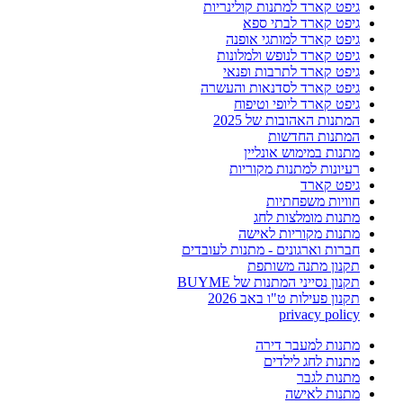
גיפט קארד למתנות קולינריות
גיפט קארד לבתי ספא
גיפט קארד למותגי אופנה
גיפט קארד לנופש ולמלונות
גיפט קארד לתרבות ופנאי
גיפט קארד לסדנאות והעשרה
גיפט קארד ליופי וטיפוח
המתנות האהובות של 2025
המתנות החדשות
מתנות במימוש אונליין
רעיונות למתנות מקוריות
גיפט קארד
חוויות משפחתיות
מתנות מומלצות לחג
מתנות מקוריות לאישה
חברות וארגונים - מתנות לעובדים
תקנון מתנה משותפת
תקנון נסייני המתנות של BUYME
תקנון פעילות ט"ו באב 2026
privacy policy
מתנות למעבר דירה
מתנות לחג לילדים
מתנות לגבר
מתנות לאישה