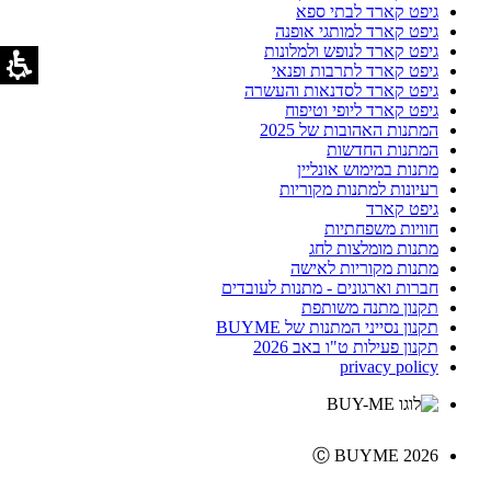
גיפט קארד לבתי ספא
גיפט קארד למותגי אופנה
גיפט קארד לנופש ולמלונות
גיפט קארד לתרבות ופנאי
גיפט קארד לסדנאות והעשרה
גיפט קארד ליופי וטיפוח
המתנות האהובות של 2025
המתנות החדשות
מתנות במימוש אונליין
רעיונות למתנות מקוריות
גיפט קארד
חוויות משפחתיות
מתנות מומלצות לחג
מתנות מקוריות לאישה
חברות וארגונים - מתנות לעובדים
תקנון מתנה משותפת
תקנון נסייני המתנות של BUYME
תקנון פעילות ט"ו באב 2026
privacy policy
Ⓒ BUYME 2026