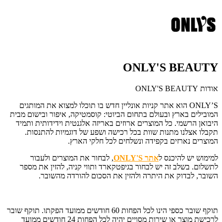
ONLY'S BEAUTY
אודות ONLY'S BEAUTY
ONLY’S הוא אתר קניות אונליין חדש בו תוכלו למצוא את המותגים
המובילים בארץ ובעולם בתחום הביוטי: קוסמטיקה, איפור ובישום מבית
היבואן הרשמי. כל המוצרים ארוזים באריזה אלגנטית וידידותית ותמיד
תקבלו אצלנו מתנות שוות בכל רכישה ושפע של דוגמיות להתנסות.
המוצרים נארזים בקפידה ונשלחים לכל חלקי הארץ.
למימוש יש להיכנס ל
אתר ONLY'S
, לבחור את המוצרים ולעבור
לתשלום. בשלב זה יש לבחור בגיפטקארד ותווי קניה, להזין את מספר
השובר, לבדוק את היתרה ולהזין את הסכום להורדה מהשובר.
תוקף שובר כספי הינו לכל הפחות 60 חודשים ממועד הפקתו. תוקף שובר
לרכישת מוצר או שירות מסויים יהיה לכל הפחות 24 חודשים ממועד