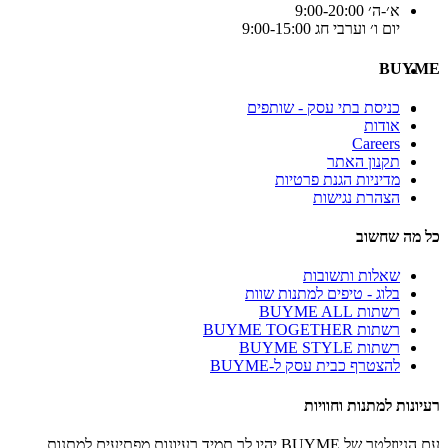
א׳-ה׳ 9:00-20:00
יום ו׳ וערבי חג 9:00-15:00
BUYME
כניסת בתי עסק - שותפים
אודות
Careers
תקנון האתר
מדיניות הגנת פרטיות
הצהרת נגישות
כל מה שחשוב
שאלות ותשובות
בלוג - טיפים למתנות שוות
רשתות BUYME ALL
רשתות BUYME TOGETHER
רשתות BUYME STYLE
להצטרף כבית עסק ל-BUYME
רעיונות למתנות וחוויות
עם הניוזלטר של BUYME יהיו לך תמיד רעיונות מפתיעים למתנות