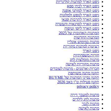
גיפט קארד למתנות קולינריות
גיפט קארד לבתי ספא
גיפט קארד למותגי אופנה
גיפט קארד לנופש ולמלונות
גיפט קארד לתרבות ופנאי
גיפט קארד לסדנאות והעשרה
גיפט קארד ליופי וטיפוח
המתנות האהובות של 2025
המתנות החדשות
מתנות במימוש אונליין
רעיונות למתנות מקוריות
גיפט קארד
חוויות משפחתיות
מתנות מומלצות לחג
מתנות מקוריות לאישה
חברות וארגונים - מתנות לעובדים
תקנון מתנה משותפת
תקנון נסייני המתנות של BUYME
תקנון פעילות ט"ו באב 2026
privacy policy
מתנות למעבר דירה
מתנות לחג לילדים
מתנות לגבר
מתנות לאישה