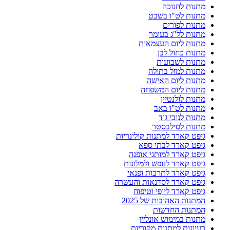
מתנות לחנוכה
מתנות לט"ו בשבט
מתנות לפורים
מתנות לל"ג בעומר
מתנות ליום העצמאות
מתנות כחול לבן
מתנות לשבועות
מתנות למזל בתולה
מתנות ליום האישה
מתנות ליום המשפחה
מתנות לולנטיין
מתנות לט"ו באב
מתנות לנובי גוד
מתנות לסילבסטר
גיפט קארד למתנות קולינריות
גיפט קארד לבתי ספא
גיפט קארד למותגי אופנה
גיפט קארד לנופש ולמלונות
גיפט קארד לתרבות ופנאי
גיפט קארד לסדנאות והעשרה
גיפט קארד ליופי וטיפוח
המתנות האהובות של 2025
המתנות החדשות
מתנות במימוש אונליין
רעיונות למתנות מקוריות