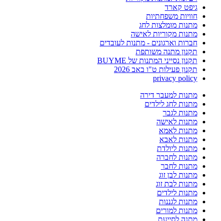
גיפט קארד
חוויות משפחתיות
מתנות מומלצות לחג
מתנות מקוריות לאישה
חברות וארגונים - מתנות לעובדים
תקנון מתנה משותפת
תקנון נסייני המתנות של BUYME
תקנון פעילות ט"ו באב 2026
privacy policy
מתנות למעבר דירה
מתנות לחג לילדים
מתנות לגבר
מתנות לאישה
מתנות לאמא
מתנות לאבא
מתנות ליולדת
מתנות לחברה
מתנות לחבר
מתנות לבן זוג
מתנות לבת זוג
מתנות לילדים
מתנות לגננות
מתנות למורים
מתנה לסייעת