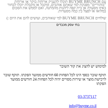
עם
BUYME BRUNCH
תוכלו להעניק ארוחת בוקר או ארוחת
"בוהוריים" מפנקת למי שאתם אוהבים, ומקבל או מקבלת יוכלו לבחור
באיזו מסעדה או בית קפה ליהנות מהמתנה, ואם לממש את הסכום
במלואו או לפצל בין כמה מסעדות.
שולחים
BUYME BRUNCH
למי שאוהבים, ועושים להם את היום :)
בתי עסק מכבדים
למימוש יש להציג את קוד השובר
תוקף שובר כספי הינו לכל הפחות 60 חודשים ממועד הפקתו. תוקף שובר
לרכישת מוצר או שירות מסויים יהיה לכל הפחות 24 חודשים ממועד
הפקתו
03-3737117
info@buyme.co.il