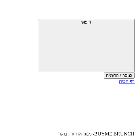
דלג
תפריט
מעל
עליון
תפריט
עליון
חיפוש
כניסה / הרשמה
סוף
דף הבית
אזור
תפריט
עליון
BUYME BRUNCH- מגוון ארוחות בוקר