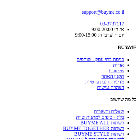
support@buyme.co.il
03-3737117
א׳-ה׳ 9:00-20:00
יום ו׳ וערבי חג 9:00-15:00
BUYME
כניסת בתי עסק - שותפים
אודות
Careers
תקנון האתר
מדיניות הגנת פרטיות
הצהרת נגישות
כל מה שחשוב
שאלות ותשובות
בלוג - טיפים למתנות שוות
רשתות BUYME ALL
רשתות BUYME TOGETHER
רשתות BUYME STYLE