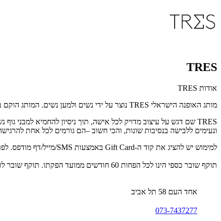
TRES
אודות TRES
מותג האופנה הישראלי TRES נוצר על ידי נשים ולמען נשים. המותג הוקם בשנת 2014 על ידי שלוש מעצבות בוגרות שנקר - נוי גוז, נועה גור ודפנה פילוסוף, וזכה במשך השנים לקהל לקוחות רחב, אוהד ונאמן.
ונעימים ללבישה בנסיבות שונות, והכי חשוב –הם גורמים לכל אחת להרגיש
למימוש יש להציג את קוד ה-Gift Card באמצעות SMS/מייל/דף מודפס. לפרטים נוספים: 073-7437277.
תוקף שובר כספי הינו לכל הפחות 60 חודשים ממועד הפקתו. תוקף שובר לרכישת מוצר או שירות מסויים יהיה לכל הפחות 24 חודשים ממועד הפקתו
אחד העם 58 תל אביב
073-7437277