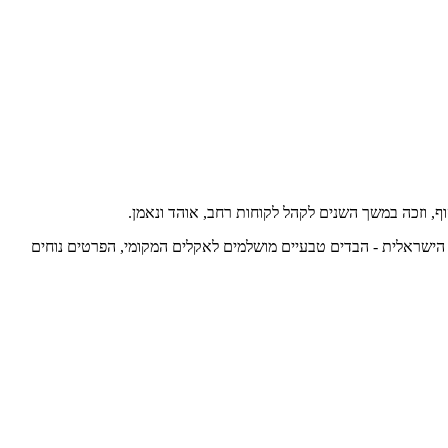
שיים מגוונים. הפריטים הם day to night ומותאמים לאורח החיים של האישה הישראלית - הבדים טבעיים מושלמים לאקלים המקומי, הפרטים נוחים