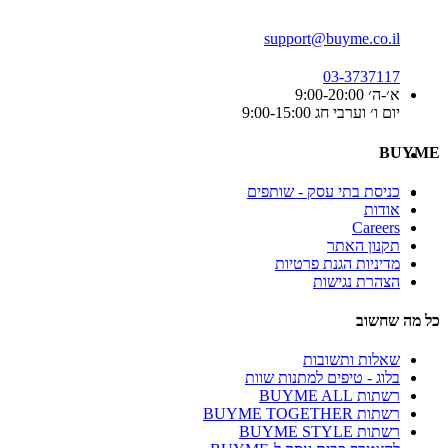
support@buyme.co.il
03-3737117
א׳-ה׳ 9:00-20:00
יום ו׳ וערבי חג 9:00-15:00
BUYME
כניסת בתי עסק - שותפים
אודות
Careers
תקנון האתר
מדיניות הגנת פרטיות
הצהרת נגישות
כל מה שחשוב
שאלות ותשובות
בלוג - טיפים למתנות שוות
רשתות BUYME ALL
רשתות BUYME TOGETHER
רשתות BUYME STYLE