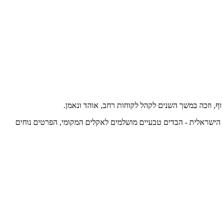
שיים מגוונים. הפריטים הם day to night ומותאמים לאורח החיים של האישה הישראלית - הבדים טבעיים מושלמים לאקלים המקומי, הפרטים נוחים