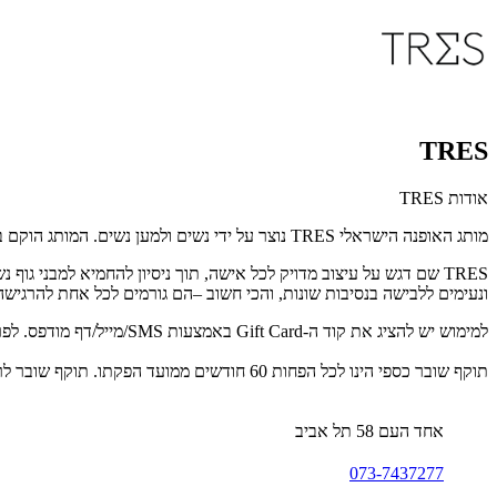
TRES
אודות TRES
מותג האופנה הישראלי TRES נוצר על ידי נשים ולמען נשים. המותג הוקם בשנת 2014 על ידי שלוש מעצבות בוגרות שנקר - נוי גוז, נועה גור ודפנה פילוסוף, וזכה במשך השנים לקהל לקוחות רחב, אוהד ונאמן.
ונעימים ללבישה בנסיבות שונות, והכי חשוב –הם גורמים לכל אחת להרגיש
למימוש יש להציג את קוד ה-Gift Card באמצעות SMS/מייל/דף מודפס. לפרטים נוספים: 073-7437277.
תוקף שובר כספי הינו לכל הפחות 60 חודשים ממועד הפקתו. תוקף שובר לרכישת מוצר או שירות מסויים יהיה לכל הפחות 24 חודשים ממועד הפקתו
אחד העם 58 תל אביב
073-7437277