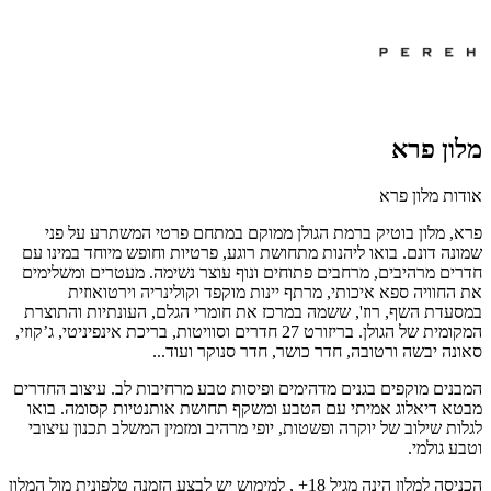
מלון פרא
אודות מלון פרא
פרא, מלון בוטיק ברמת הגולן ממוקם במתחם פרטי המשתרע על פני
שמונה דונם. בואו ליהנות מתחושת רוגע, פרטיות וחופש מיוחד במינו עם
חדרים מרהיבים, מרחבים פתוחים ונוף עוצר נשימה. מעטרים ומשלימים
את החוויה ספא איכותי, מרתף יינות מוקפד וקולינריה וירטואוזית
במסעדת השף, רוז', ששמה במרכז את חומרי הגלם, העונתיות והתוצרת
המקומית של הגולן. בריזורט 27 חדרים וסוויטות, בריכת אינפיניטי, ג’קוזי,
סאונה יבשה ורטובה, חדר כושר, חדר סנוקר ועוד...
המבנים מוקפים בגנים מדהימים ופיסות טבע מרחיבות לב. עיצוב החדרים
מבטא דיאלוג אמיתי עם הטבע ומשקף תחושת אותנטיות קסומה. בואו
לגלות שילוב של יוקרה ופשטות, יופי מרהיב ומזמין המשלב תכנון עיצובי
וטבע גולמי.
הכניסה למלון הינה מגיל 18+ , למימוש יש לבצע הזמנה טלפונית מול המלון