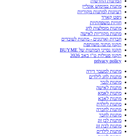
המתנות החדשות
מתנות במימוש אונליין
רעיונות למתנות מקוריות
גיפט קארד
חוויות משפחתיות
מתנות מומלצות לחג
מתנות מקוריות לאישה
חברות וארגונים - מתנות לעובדים
תקנון מתנה משותפת
תקנון נסייני המתנות של BUYME
תקנון פעילות ט"ו באב 2026
privacy policy
מתנות למעבר דירה
מתנות לחג לילדים
מתנות לגבר
מתנות לאישה
מתנות לאמא
מתנות לאבא
מתנות ליולדת
מתנות לחברה
מתנות לחבר
מתנות לבן זוג
מתנות לבת זוג
מתנות לילדים