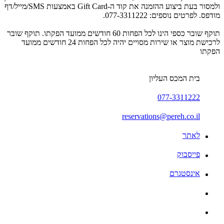
ולמסור בעת ביצוע ההזמנה את קוד ה-Gift Card באמצעות SMS/מייל/דף
מודפס. לפרטים נוספים: 077-3311222.
תוקף שובר כספי הינו לכל הפחות 60 חודשים ממועד הפקתו. תוקף שובר
לרכישת מוצר או שירות מסויים יהיה לכל הפחות 24 חודשים ממועד
הפקתו
בית המכס העליון
077-3311222
reservations@pereh.co.il
לאתר
פייסבוק
אינסטגרם