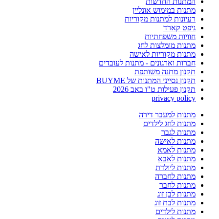
המתנות החדשות
מתנות במימוש אונליין
רעיונות למתנות מקוריות
גיפט קארד
חוויות משפחתיות
מתנות מומלצות לחג
מתנות מקוריות לאישה
חברות וארגונים - מתנות לעובדים
תקנון מתנה משותפת
תקנון נסייני המתנות של BUYME
תקנון פעילות ט"ו באב 2026
privacy policy
מתנות למעבר דירה
מתנות לחג לילדים
מתנות לגבר
מתנות לאישה
מתנות לאמא
מתנות לאבא
מתנות ליולדת
מתנות לחברה
מתנות לחבר
מתנות לבן זוג
מתנות לבת זוג
מתנות לילדים