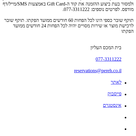
ולמסור בעת ביצוע ההזמנה את קוד ה-Gift Card באמצעות SMS/מייל/דף
מודפס. לפרטים נוספים: 077-3311222.
תוקף שובר כספי הינו לכל הפחות 60 חודשים ממועד הפקתו. תוקף שובר
לרכישת מוצר או שירות מסויים יהיה לכל הפחות 24 חודשים ממועד
הפקתו
בית המכס העליון
077-3311222
reservations@pereh.co.il
לאתר
פייסבוק
אינסטגרם