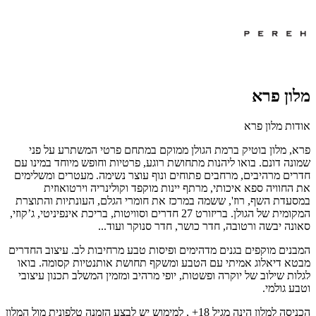
מלון פרא
אודות מלון פרא
פרא, מלון בוטיק ברמת הגולן ממוקם במתחם פרטי המשתרע על פני
שמונה דונם. בואו ליהנות מתחושת רוגע, פרטיות וחופש מיוחד במינו עם
חדרים מרהיבים, מרחבים פתוחים ונוף עוצר נשימה. מעטרים ומשלימים
את החוויה ספא איכותי, מרתף יינות מוקפד וקולינריה וירטואוזית
במסעדת השף, רוז', ששמה במרכז את חומרי הגלם, העונתיות והתוצרת
המקומית של הגולן. בריזורט 27 חדרים וסוויטות, בריכת אינפיניטי, ג’קוזי,
סאונה יבשה ורטובה, חדר כושר, חדר סנוקר ועוד...
המבנים מוקפים בגנים מדהימים ופיסות טבע מרחיבות לב. עיצוב החדרים
מבטא דיאלוג אמיתי עם הטבע ומשקף תחושת אותנטיות קסומה. בואו
לגלות שילוב של יוקרה ופשטות, יופי מרהיב ומזמין המשלב תכנון עיצובי
וטבע גולמי.
הכניסה למלון הינה מגיל 18+ , למימוש יש לבצע הזמנה טלפונית מול המלון