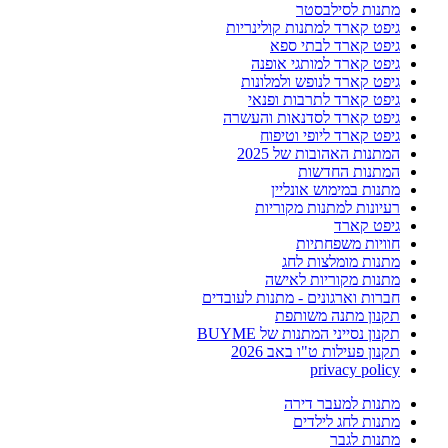
מתנות לסילבסטר
גיפט קארד למתנות קולינריות
גיפט קארד לבתי ספא
גיפט קארד למותגי אופנה
גיפט קארד לנופש ולמלונות
גיפט קארד לתרבות ופנאי
גיפט קארד לסדנאות והעשרה
גיפט קארד ליופי וטיפוח
המתנות האהובות של 2025
המתנות החדשות
מתנות במימוש אונליין
רעיונות למתנות מקוריות
גיפט קארד
חוויות משפחתיות
מתנות מומלצות לחג
מתנות מקוריות לאישה
חברות וארגונים - מתנות לעובדים
תקנון מתנה משותפת
תקנון נסייני המתנות של BUYME
תקנון פעילות ט"ו באב 2026
privacy policy
מתנות למעבר דירה
מתנות לחג לילדים
מתנות לגבר