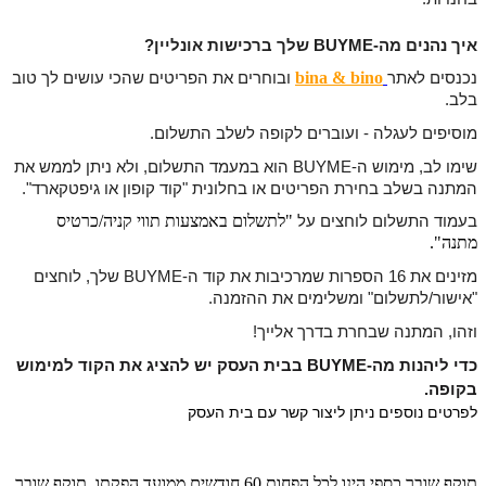
איך נהנים מה-BUYME שלך ברכישות אונליין?
bina & bino
נכנסים לאתר
ו
בוחרים את הפריטים שהכי עושים לך טוב
בלב.
מוסיפים לעגלה - ועוברים לקופה לשלב התשלום.
שימו לב, מימוש ה-BUYME הוא במעמד התשלום, ולא ניתן לממש את
המתנה בשלב בחירת הפריטים או בחלונית "קוד קופון או גיפטקארד".
"
לתשלום באמצעות תווי קניה/כרטיס
בעמוד התשלום לוחצים על
מתנה".
מזינים את 16 הספרות שמרכיבות את קוד ה-BUYME שלך, לוחצים
"אישור/לתשלום"
ומשלימים את ההזמנה.
וזהו, המתנה שבחרת בדרך אלייך!
כדי ליהנות מה-BUYME בבית העסק יש להציג את הקוד למימוש
בקופה.
לפרטים נוספים ניתן ליצור קשר עם בית העסק
תוקף שובר כספי הינו לכל הפחות 60 חודשים ממועד הפקתו. תוקף שובר