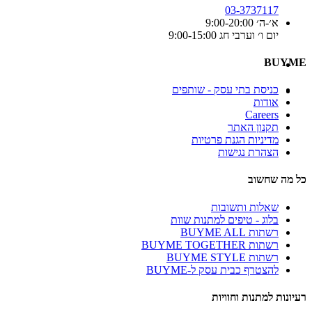
03-3737117
א׳-ה׳ 9:00-20:00
יום ו׳ וערבי חג 9:00-15:00
BUYME
כניסת בתי עסק - שותפים
אודות
Careers
תקנון האתר
מדיניות הגנת פרטיות
הצהרת נגישות
כל מה שחשוב
שאלות ותשובות
בלוג - טיפים למתנות שוות
רשתות BUYME ALL
רשתות BUYME TOGETHER
רשתות BUYME STYLE
להצטרף כבית עסק ל-BUYME
רעיונות למתנות וחוויות