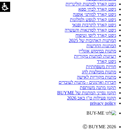
גיפט קארד למתנות קולינריות
גיפט קארד לבתי ספא
גיפט קארד למותגי אופנה
גיפט קארד לנופש ולמלונות
גיפט קארד לתרבות ופנאי
גיפט קארד לסדנאות והעשרה
גיפט קארד ליופי וטיפוח
המתנות האהובות של 2025
המתנות החדשות
מתנות במימוש אונליין
רעיונות למתנות מקוריות
גיפט קארד
חוויות משפחתיות
מתנות מומלצות לחג
מתנות מקוריות לאישה
חברות וארגונים - מתנות לעובדים
תקנון מתנה משותפת
תקנון נסייני המתנות של BUYME
תקנון פעילות ט"ו באב 2026
privacy policy
Ⓒ BUYME 2026