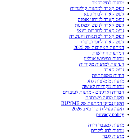
מתנות לסילבסטר
גיפט קארד למתנות קולינריות
גיפט קארד לבתי ספא
גיפט קארד למותגי אופנה
גיפט קארד לנופש ולמלונות
גיפט קארד לתרבות ופנאי
גיפט קארד לסדנאות והעשרה
גיפט קארד ליופי וטיפוח
המתנות האהובות של 2025
המתנות החדשות
מתנות במימוש אונליין
רעיונות למתנות מקוריות
גיפט קארד
חוויות משפחתיות
מתנות מומלצות לחג
מתנות מקוריות לאישה
חברות וארגונים - מתנות לעובדים
תקנון מתנה משותפת
תקנון נסייני המתנות של BUYME
תקנון פעילות ט"ו באב 2026
privacy policy
מתנות למעבר דירה
מתנות לחג לילדים
מתנות לגבר