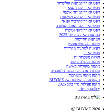
גיפט קארד למתנות קולינריות
גיפט קארד לבתי ספא
גיפט קארד למותגי אופנה
גיפט קארד לנופש ולמלונות
גיפט קארד לתרבות ופנאי
גיפט קארד לסדנאות והעשרה
גיפט קארד ליופי וטיפוח
המתנות האהובות של 2025
המתנות החדשות
מתנות במימוש אונליין
רעיונות למתנות מקוריות
גיפט קארד
חוויות משפחתיות
מתנות מומלצות לחג
מתנות מקוריות לאישה
חברות וארגונים - מתנות לעובדים
תקנון מתנה משותפת
תקנון נסייני המתנות של BUYME
תקנון פעילות ט"ו באב 2026
privacy policy
Ⓒ BUYME 2026