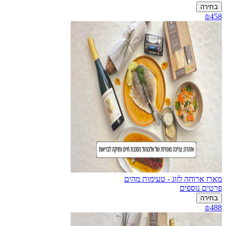
בחירה
₪458
מארז ארוחה לזוג - טעימות מהים
פרטים נוספים
בחירה
₪488