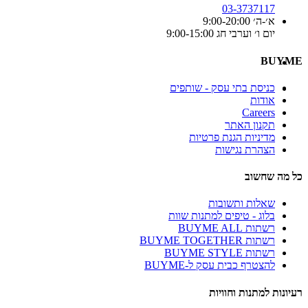
03-3737117
א׳-ה׳ 9:00-20:00
יום ו׳ וערבי חג 9:00-15:00
BUYME
כניסת בתי עסק - שותפים
אודות
Careers
תקנון האתר
מדיניות הגנת פרטיות
הצהרת נגישות
כל מה שחשוב
שאלות ותשובות
בלוג - טיפים למתנות שוות
רשתות BUYME ALL
רשתות BUYME TOGETHER
רשתות BUYME STYLE
להצטרף כבית עסק ל-BUYME
רעיונות למתנות וחוויות