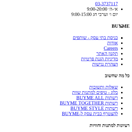
03-3737117
א׳-ה׳ 9:00-20:00
יום ו׳ וערבי חג 9:00-15:00
BUYME
כניסת בתי עסק - שותפים
אודות
Careers
תקנון האתר
מדיניות הגנת פרטיות
הצהרת נגישות
כל מה שחשוב
שאלות ותשובות
בלוג - טיפים למתנות שוות
רשתות BUYME ALL
רשתות BUYME TOGETHER
רשתות BUYME STYLE
להצטרף כבית עסק ל-BUYME
רעיונות למתנות וחוויות