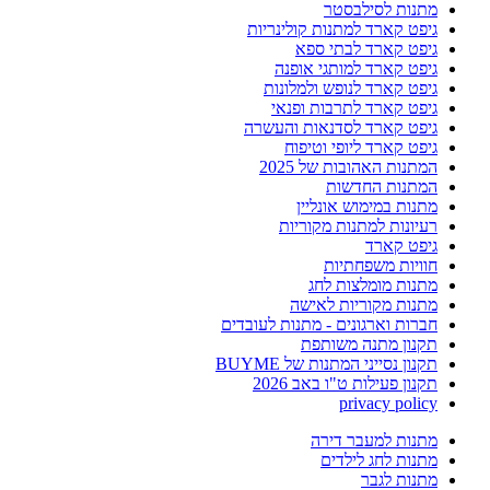
מתנות לסילבסטר
גיפט קארד למתנות קולינריות
גיפט קארד לבתי ספא
גיפט קארד למותגי אופנה
גיפט קארד לנופש ולמלונות
גיפט קארד לתרבות ופנאי
גיפט קארד לסדנאות והעשרה
גיפט קארד ליופי וטיפוח
המתנות האהובות של 2025
המתנות החדשות
מתנות במימוש אונליין
רעיונות למתנות מקוריות
גיפט קארד
חוויות משפחתיות
מתנות מומלצות לחג
מתנות מקוריות לאישה
חברות וארגונים - מתנות לעובדים
תקנון מתנה משותפת
תקנון נסייני המתנות של BUYME
תקנון פעילות ט"ו באב 2026
privacy policy
מתנות למעבר דירה
מתנות לחג לילדים
מתנות לגבר