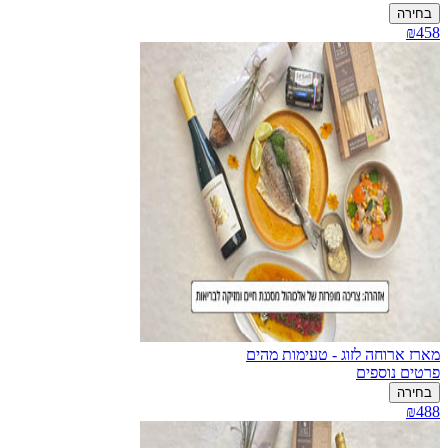
בחירה
₪458
מארז ארוחה לזוג - טעימות מהים
פרטים נוספים
בחירה
₪488