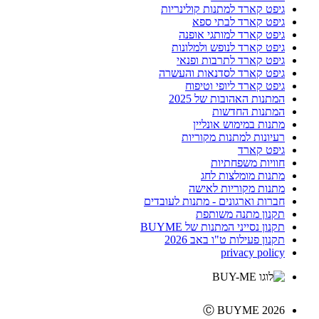
גיפט קארד למתנות קולינריות
גיפט קארד לבתי ספא
גיפט קארד למותגי אופנה
גיפט קארד לנופש ולמלונות
גיפט קארד לתרבות ופנאי
גיפט קארד לסדנאות והעשרה
גיפט קארד ליופי וטיפוח
המתנות האהובות של 2025
המתנות החדשות
מתנות במימוש אונליין
רעיונות למתנות מקוריות
גיפט קארד
חוויות משפחתיות
מתנות מומלצות לחג
מתנות מקוריות לאישה
חברות וארגונים - מתנות לעובדים
תקנון מתנה משותפת
תקנון נסייני המתנות של BUYME
תקנון פעילות ט"ו באב 2026
privacy policy
Ⓒ BUYME 2026