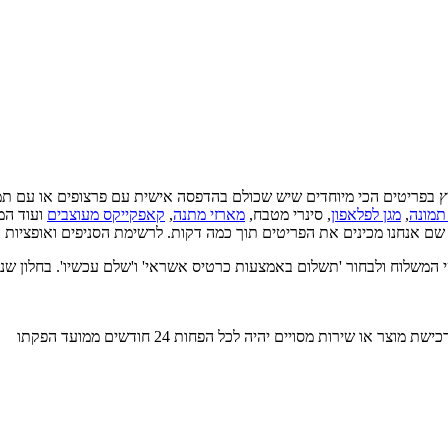
ץ בפריטים הכי מיוחדים שיש שכולם בהדפסה אישית עם פרצופים או עם תמ
תמונה
,
מגן לפלאפון
, סינרי מטבח,
מארזי מתנה
,
קאפקייקס מעוצבים
ועוד המו
 שם אנחנו מכינים את הפריטים תוך כמה דקות. לרשימת הסניפים ואופציות
חור 'תשלום באמצעות כרטיס אשראי' ו'שלם עכשיו'. בחלון שנפתח יש לבחור 'pay with BUYME' ולה