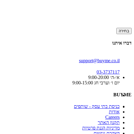
בחירה
דברו איתנו
support@buyme.co.il
03-3737117
א׳-ה׳ 9:00-20:00
יום ו׳ וערבי חג 9:00-15:00
BUYME
כניסת בתי עסק - שותפים
אודות
Careers
תקנון האתר
מדיניות הגנת פרטיות
הצהרת נגישות