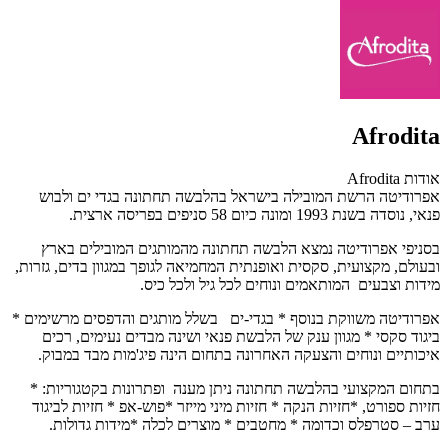
Afrodita
אודות Afrodita
אפרודיטה הרשת המובילה בישראל בהלבשה תחתונה בגדי ים ולבוש
פנאי, נוסדה בשנת 1993 ומונה כיום 58 סניפים בפריסה ארצית.
בסניפי אפרודיטה נמצא הלבשה תחתונה מהמותגים המובילים בארץ
ובעולם, מקצועית, סקסית ואופנתית המחמיאה לגופך במגוון בדים, גזרות,
מידות וצבעים המותאמים ונוחים לכל גיל ולכל כיס.
אפרודיטה משווקת בנוסף * בגדי-ים בשלל מותגים והדפסים מרשימים *
ביגוד סקסי * מגוון ענק של הלבשת פנאי ושינה מבדים נעימים, רכים
איכותיים ונוחים והצעקה האחרונה בתחום הינה פיג'מות מבד במבוק.
בתחום
המקצועי בהלבשה תחתונה ניתן מענה ופתרונות בקטגוריות
:
*
חזיות ספורט, *חזיות הנקה * חזיות מיני מייזר *פוש-אפ * חזיות לביגוד
ערב – סטרפלס וכדומה * מחטבים * מוצרים לכלה *מידות גדולות.