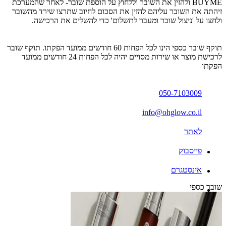
BUYME ולהזין את השובר וללחוץ על הוספת שובר- לאחר שהמערכת
זיהתה את השובר עליהם להזין את הסכום לחיוב שתרצו שירד מהשובר
ולחצו על 'ניצול שובר ומעבר לתשלום' כדי להשלים את הרכישה.
תוקף שובר כספי הינו לכל הפחות 60 חודשים ממועד הפקתו. תוקף שובר
לרכישת מוצר או שירות מסויים יהיה לכל הפחות 24 חודשים ממועד
הפקתו
050-7103009
info@ohglow.co.il
לאתר
פייסבוק
אינסטגרם
שובר כספי