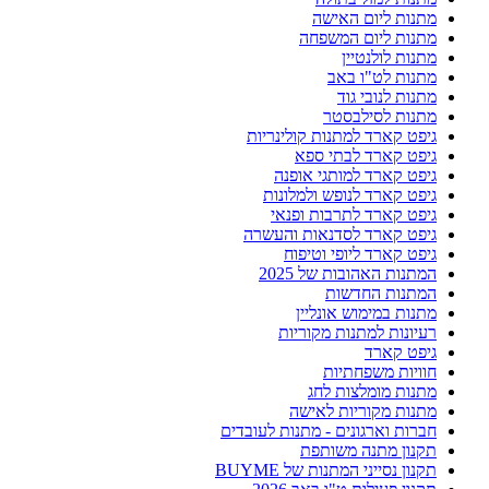
מתנות ליום האישה
מתנות ליום המשפחה
מתנות לולנטיין
מתנות לט"ו באב
מתנות לנובי גוד
מתנות לסילבסטר
גיפט קארד למתנות קולינריות
גיפט קארד לבתי ספא
גיפט קארד למותגי אופנה
גיפט קארד לנופש ולמלונות
גיפט קארד לתרבות ופנאי
גיפט קארד לסדנאות והעשרה
גיפט קארד ליופי וטיפוח
המתנות האהובות של 2025
המתנות החדשות
מתנות במימוש אונליין
רעיונות למתנות מקוריות
גיפט קארד
חוויות משפחתיות
מתנות מומלצות לחג
מתנות מקוריות לאישה
חברות וארגונים - מתנות לעובדים
תקנון מתנה משותפת
תקנון נסייני המתנות של BUYME