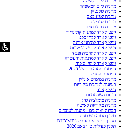
מתנות ליום האישה
מתנות ליום המשפחה
מתנות לולנטיין
מתנות לט"ו באב
מתנות לנובי גוד
מתנות לסילבסטר
גיפט קארד למתנות קולינריות
גיפט קארד לבתי ספא
גיפט קארד למותגי אופנה
גיפט קארד לנופש ולמלונות
גיפט קארד לתרבות ופנאי
גיפט קארד לסדנאות והעשרה
גיפט קארד ליופי וטיפוח
המתנות האהובות של 2025
המתנות החדשות
מתנות במימוש אונליין
רעיונות למתנות מקוריות
גיפט קארד
חוויות משפחתיות
מתנות מומלצות לחג
מתנות מקוריות לאישה
חברות וארגונים - מתנות לעובדים
תקנון מתנה משותפת
תקנון נסייני המתנות של BUYME
תקנון פעילות ט"ו באב 2026