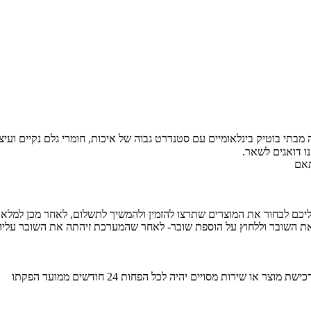
בתי בוטיק בינלאומיים עם סטנדרט גבוה של איכות, חומרי גלם נקיים ועיצוב
ו דואגים לשאר.
תאם
כם לבחור את המוצרים שתרצו להזמין ולהמשיך לתשלום, לאחר מכן למלא 
התשלום, יש לבחור בתשלום באמצעות שוברי BUYME ולהזין את השובר וללחוץ על הוספת שובר- לאחר שהמע