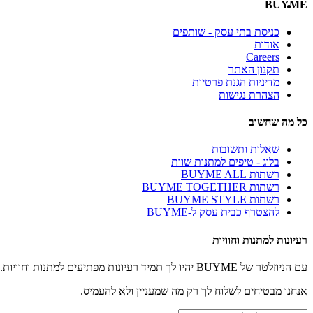
BUYME
כניסת בתי עסק - שותפים
אודות
Careers
תקנון האתר
מדיניות הגנת פרטיות
הצהרת נגישות
כל מה שחשוב
שאלות ותשובות
בלוג - טיפים למתנות שוות
רשתות BUYME ALL
רשתות BUYME TOGETHER
רשתות BUYME STYLE
להצטרף כבית עסק ל-BUYME
רעיונות למתנות וחוויות
עם הניוזלטר של BUYME יהיו לך תמיד רעיונות מפתיעים למתנות וחוויות.
אנחנו מבטיחים לשלוח לך רק מה שמעניין ולא להעמיס.