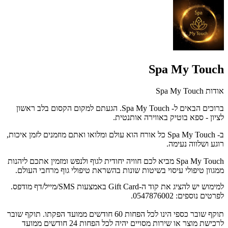
Spa My Touch
אודות Spa My Touch
ברוכים הבאים ל- Spa My Touch. הגעתם למקום הקסום בלב ראשון
לציון - ספא בוטיק באווירה אותנטית.
ב- Spa My Touch כל אורח הוא עולם ומלואו ואתם מוזמנים לזמן איכות,
רוגע ושלווה נעימה.
Spa My Touch מביא לכם חוויה יחודית לגוף ולנפש ומזמין אתכם ליהנות
ממגוון טיפולי עיסוי בשיטות שונות בהשראת טיפולי גוף מרחבי העולם.
למימוש יש להציג את קוד ה-Gift Card באמצעות SMS/מייל/דף מודפס.
לפרטים נוספים: 0547876002.
תוקף שובר כספי הינו לכל הפחות 60 חודשים ממועד הפקתו. תוקף שובר
לרכישת מוצר או שירות מסויים יהיה לכל הפחות 24 חודשים ממועד