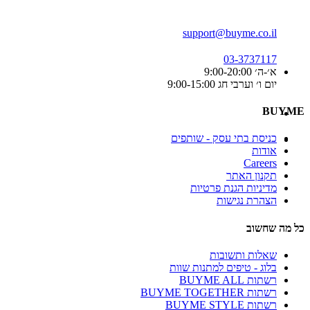
support@buyme.co.il
03-3737117
א׳-ה׳ 9:00-20:00
יום ו׳ וערבי חג 9:00-15:00
BUYME
כניסת בתי עסק - שותפים
אודות
Careers
תקנון האתר
מדיניות הגנת פרטיות
הצהרת נגישות
כל מה שחשוב
שאלות ותשובות
בלוג - טיפים למתנות שוות
רשתות BUYME ALL
רשתות BUYME TOGETHER
רשתות BUYME STYLE