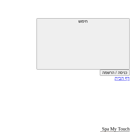
דלג
תפריט
מעל
עליון
תפריט
עליון
חיפוש
כניסה / הרשמה
סוף
דף הבית
אזור
תפריט
עליון
Spa My Touch