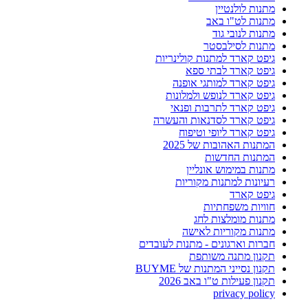
מתנות לולנטיין
מתנות לט"ו באב
מתנות לנובי גוד
מתנות לסילבסטר
גיפט קארד למתנות קולינריות
גיפט קארד לבתי ספא
גיפט קארד למותגי אופנה
גיפט קארד לנופש ולמלונות
גיפט קארד לתרבות ופנאי
גיפט קארד לסדנאות והעשרה
גיפט קארד ליופי וטיפוח
המתנות האהובות של 2025
המתנות החדשות
מתנות במימוש אונליין
רעיונות למתנות מקוריות
גיפט קארד
חוויות משפחתיות
מתנות מומלצות לחג
מתנות מקוריות לאישה
חברות וארגונים - מתנות לעובדים
תקנון מתנה משותפת
תקנון נסייני המתנות של BUYME
תקנון פעילות ט"ו באב 2026
privacy policy