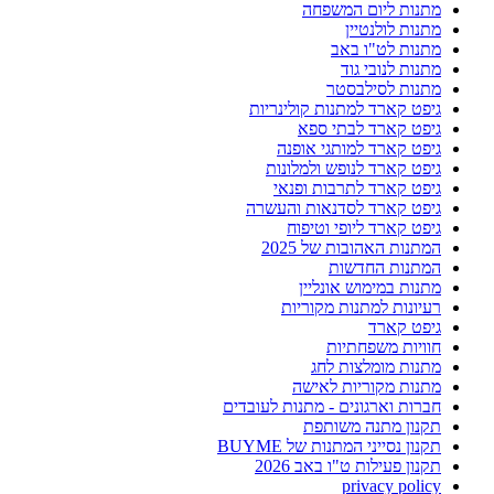
מתנות ליום המשפחה
מתנות לולנטיין
מתנות לט"ו באב
מתנות לנובי גוד
מתנות לסילבסטר
גיפט קארד למתנות קולינריות
גיפט קארד לבתי ספא
גיפט קארד למותגי אופנה
גיפט קארד לנופש ולמלונות
גיפט קארד לתרבות ופנאי
גיפט קארד לסדנאות והעשרה
גיפט קארד ליופי וטיפוח
המתנות האהובות של 2025
המתנות החדשות
מתנות במימוש אונליין
רעיונות למתנות מקוריות
גיפט קארד
חוויות משפחתיות
מתנות מומלצות לחג
מתנות מקוריות לאישה
חברות וארגונים - מתנות לעובדים
תקנון מתנה משותפת
תקנון נסייני המתנות של BUYME
תקנון פעילות ט"ו באב 2026
privacy policy