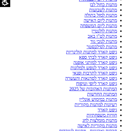
מתנות כחול לבן
מתנות לשבועות
מתנות למזל בתולה
מתנות ליום האישה
מתנות ליום המשפחה
מתנות לולנטיין
מתנות לט"ו באב
מתנות לנובי גוד
מתנות לסילבסטר
גיפט קארד למתנות קולינריות
גיפט קארד לבתי ספא
גיפט קארד למותגי אופנה
גיפט קארד לנופש ולמלונות
גיפט קארד לתרבות ופנאי
גיפט קארד לסדנאות והעשרה
גיפט קארד ליופי וטיפוח
המתנות האהובות של 2025
המתנות החדשות
מתנות במימוש אונליין
רעיונות למתנות מקוריות
גיפט קארד
חוויות משפחתיות
מתנות מומלצות לחג
מתנות מקוריות לאישה
חברות וארגונים - מתנות לעובדים