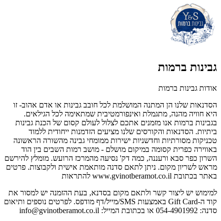
גבינות ברמות
אודות גבינות ברמות
הסדנאות שלנו הן המתנה המושלמת לכל חובב גבינות או אדם אהוב- זו
היא חוויה מהנה, מתגמלת ואינפורמטיבית שמתאימה לכל הגילאים.
בגבינות ברמות אנו מזמנים אתכם לצלול לעולם קסום של הכנת גבינות
ביתיות. הסדנאות והקורסים שלנו מציעים הזדמנות ייחודית ללמוד
טכניקות מסורתיות וחדשניות ישירות ממומחי גבינה מהשורה הראשונה
באווירה כפרית קסומה במיקום מושלם - מושב רמות השבים בין הוד
השרון כפר סבא ורעננה, כמה דק' נסיעה מהמרכז הרועש. מומלץ להירשם
מראש לשריון מקום. ניתן לתאם סדנה מותאמת אישית ולקבוצות. פרטים
באתר בכתובת www.gvinotberamot.co.il להתראות
למימוש יש ליצור קשר ולתאם מקום בסדנא, בעת ההזמנה יש למסור את
קוד ה-Gift Card באמצעות SMS/מייל/דף מודפס. לפרטים נוספים ותיאום
סדנה: 054-4901992 או בכתובת המייל:
info@gvinotberamot.co.il