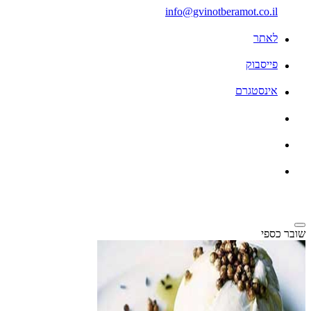
info@gvinotberamot.co.il
לאתר
פייסבוק
אינסטגרם
שובר כספי