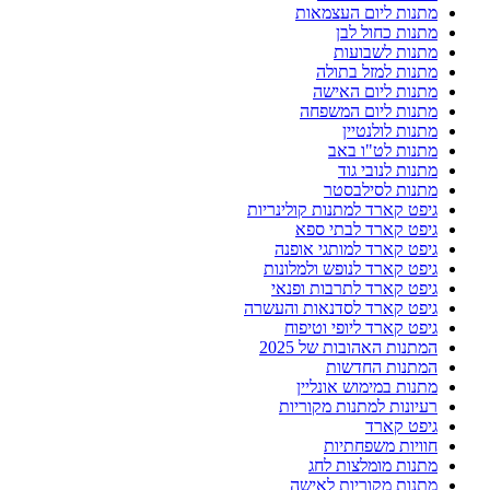
מתנות ליום העצמאות
מתנות כחול לבן
מתנות לשבועות
מתנות למזל בתולה
מתנות ליום האישה
מתנות ליום המשפחה
מתנות לולנטיין
מתנות לט"ו באב
מתנות לנובי גוד
מתנות לסילבסטר
גיפט קארד למתנות קולינריות
גיפט קארד לבתי ספא
גיפט קארד למותגי אופנה
גיפט קארד לנופש ולמלונות
גיפט קארד לתרבות ופנאי
גיפט קארד לסדנאות והעשרה
גיפט קארד ליופי וטיפוח
המתנות האהובות של 2025
המתנות החדשות
מתנות במימוש אונליין
רעיונות למתנות מקוריות
גיפט קארד
חוויות משפחתיות
מתנות מומלצות לחג
מתנות מקוריות לאישה